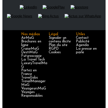
Nos médias
Légal
Utiles
AirMaG
Signaler un
Contact
Brochures en
contenu illicite
Publicité
ligne
Plan du site
Agenda
CruiseMaG
RGPD
La presse en
DestiMaG
Cookies
parle
Futuroscopie
La Travel Tech
LuxuryTravelMa
G
Partez en
France
TravelJobs
TravelManager
MaG
VoyageursMaG
Voyages
Responsables