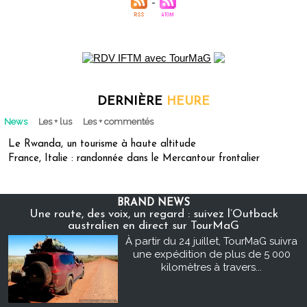
DERNIÈRE
HEURE
News
Les + lus
Les + commentés
Le Rwanda, un tourisme à haute altitude
France, Italie : randonnée dans le Mercantour frontalier
BRAND NEWS
Une route, des voix, un regard : suivez l’Outback
australien en direct sur TourMaG
À partir du 24 juillet, TourMaG suivra
une expédition de plus de 5 000
kilomètres à travers...