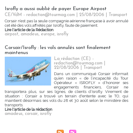
Isrofly a aussi oublié de payer Europe Airpost
CE/VdM - redaction@tourmag.com | 25/08/2006
|
Transport
Corsair n’est pas la seule compagnie aérienne française à avoir annulé
cet été des vols affrétés par Isrofly, faute de paiement.
Lire l'article de la Rédaction
airpost
,
amadeus
,
europe
,
isrofly
Corsair/Isrofly : les vols annulés sont finalement
maintenus
La rédaction (CE) -
redaction@tourmag.com |
22/08/2006
|
Transport
Dans un communiqué Corsair informait
qu’en raison « de l’incapacité du Tour
Opérateur « ISROFLY » d’honorer ses
engagements financiers, Corsair ne
transportera plus, sur ses lignes, de clients d’Isrofly. Virement de
situation : Corsair a trouvé un terrain d'entente avec le TO, qui
maintient désormais ses vols du 28 et 30 août selon le ministère des
transports.
Lire l'article de la rédaction
amadeus
,
corsair
,
isrofly