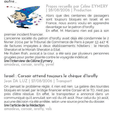
autre...
Propos recueillis par Céline EYMERY
| 28/08/2006
|
Production
Alors que des centaines de passagers
sont toujours bloqués en Israël et en
France, nous avons voulu en apprendre
davantage sur le patron d'Isrofly.
En effet, M. Marciano n’en est pas à son
premier incident financier.
L'ancienne société du patron d'Isrofly avait déjà été condamnée le 2
février 2004 par le Tribunal de Commerce de Paris à payer 53 447 €
de factures impayées à deux établissements hôteliers : le Herods
Sheraton et le Moriah Sheraton à Eilat.
Me Ruben Ifrah, avocat à la cour, a été saisi par plusieurs personnes
grugées pour porter plainte contre le voyagiste indélicat.
lire l'interview de Céline Eymery
amadeus
,
corsair
,
isrofly
,
yovel
Israël : Corsair attend toujours le chèque d’Isrofly
Jean DA LUZ | 27/08/2006
|
Transport
On pensait le problème réglé, il n’en est rien. La galère des touristes
bloqués en Israël par le litige financier entre Corsair et le TO, n’est pas
près d’être résolue. En effet, le transporteur a annoncé dans un
communiqué qu’il annulait son vol du 28 août. Pour celui du 30 août,
aucune décision n’a été arrêtée, selon une source proche du dossier.
lire l'article de la Rédaction
amadeus
,
corsair
,
isrofly
,
vols