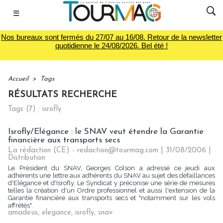
☰
Nos bureaux sont fermés du 27/07 au 16/08. Retour de la newsletter
quotidienne le 24/08/2026. Bel été !
Accueil
>
Tags
RÉSULTATS RECHERCHE
Tags (7) : isrofly
Isrofly/Elégance : le SNAV veut étendre la Garantie
financière aux transports secs
La rédaction (CE) - redaction@tourmag.com | 31/08/2006
|
Distribution
Le Président du SNAV, Georges Colson a adressé ce jeudi aux
adhérents une lettre aux adhérents du SNAV au sujet des défaillances
d'Elégance et d'Isrofly. Le Syndicat y préconise une série de mesures
telles la création d'un Ordre professionnel et aussi l'extension de la
Garantie financière aux transports secs et "notamment sur les vols
affrétés".
amadeus
,
elegance
,
isrofly
,
snav