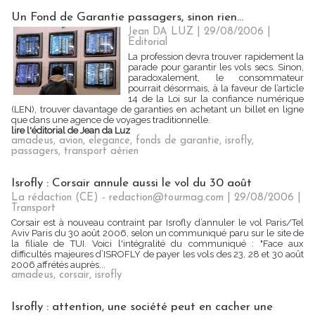
Un Fond de Garantie passagers, sinon rien…
Jean DA LUZ | 29/08/2006
|
Editorial
La profession devra trouver rapidement la
parade pour garantir les vols secs. Sinon,
paradoxalement, le consommateur
pourrait désormais, à la faveur de l’article
14 de la Loi sur la confiance numérique
(LEN), trouver davantage de garanties en achetant un billet en ligne
que dans une agence de voyages traditionnelle.
lire l'éditorial de Jean da Luz
amadeus
,
avion
,
elegance
,
fonds de garantie
,
isrofly
,
passagers
,
transport aérien
Isrofly : Corsair annule aussi le vol du 30 août
La rédaction (CE) - redaction@tourmag.com | 29/08/2006
|
Transport
Corsair est à nouveau contraint par Isrofly d’annuler le vol Paris/Tel
Aviv Paris du 30 août 2006, selon un communiqué paru sur le site de
la filiale de TUI. Voici l'intégralité du communiqué : "Face aux
difficultés majeures d’ISROFLY de payer les vols des 23, 28 et 30 août
2006 affrétés auprès...
amadeus
,
corsair
,
isrofly
Isrofly : attention, une société peut en cacher une