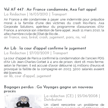
Vol AF 447 : Air France condamnée, Axa fait appel
La Rédaction | 16/03/2010
|
Transport
Air France a été condamnée à payer une indemnité pour préjudice
moral à la famille d'une des victimes du crash Rio-Paris. Axa
Corporate Solutions, apériteur du programme d’assurances d’Air
France, a annoncé son intention de faire appel. Jeudi 11 mars 2010, la
48e chambre civile de l’Etat de Rio de...
air france
,
axa
,
brésil
,
crash
,
jugement
,
paris
,
rio
,
vol
Air Lib : la cour d'appel confirme le jugement
La Rédaction
| 27/02/2009
|
Transport
La cour d'appel de Paris a confirmé la condamnation de l'ancien PDG
d'Air Lib Jean-Charles Corbet à 4 ans de prison, dont 18 mois ferme,
selon le Parisien. Il est accusé d'avoir détourné 15 millions d'euros et
provoqué la faillite de la compagnie en 2003. 3200 salariés avaient
été licenciés.
air lib
,
cour d'appel
,
jugement
Bagages perdus : Go Voyages gagne un nouveau
procès
La rédaction (CE) | 25/06/2008
|
Distribution
Un client rencontre un problème de