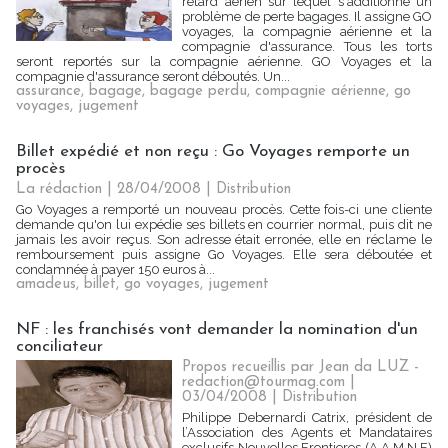
retard aérien sur lequel s'additionne un
problème de perte bagages. Il assigne GO
voyages, la compagnie aérienne et la
compagnie d'assurance. Tous les torts
seront reportés sur la compagnie aérienne. GO Voyages et la
compagnie d'assurance seront déboutés. Un...
assurance
,
bagage
,
bagage perdu
,
compagnie aérienne
,
go
voyages
,
jugement
Billet expédié et non reçu : Go Voyages remporte un
procès
La rédaction | 28/04/2008
|
Distribution
Go Voyages a remporté un nouveau procès. Cette fois-ci une cliente
demande qu'on lui expédie ses billets en courrier normal, puis dit ne
jamais les avoir reçus. Son adresse était erronée, elle en réclame le
remboursement puis assigne Go Voyages. Elle sera déboutée et
condamnée à payer 150 euros à...
amadeus
,
billet
,
go voyages
,
jugement
NF : les franchisés vont demander la nomination d'un
conciliateur
Propos recueillis par Jean da LUZ -
redaction@tourmag.com |
03/04/2008
|
Distribution
Philippe Debernardi Catrix, président de
l’Association des Agents et Mandataires
exclusifs Nouvelles Frontieres (A.A.M.N.F)