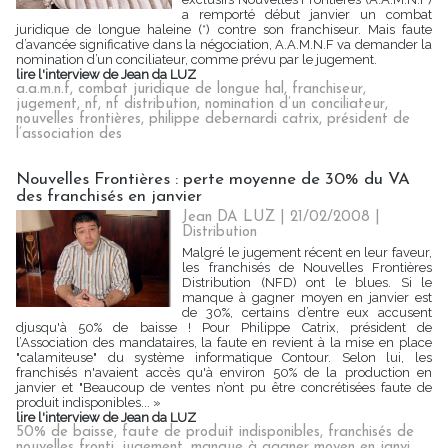
a remporté début janvier un combat
juridique de longue haleine (*) contre son franchiseur. Mais faute
d’avancée significative dans la négociation, A.A.M.N.F va demander la
nomination d’un conciliateur, comme prévu par le jugement.
lire l'interview de Jean da LUZ
a.a.m.n.f
,
combat juridique de longue hal
,
franchiseur
,
jugement
,
nf
,
nf distribution
,
nomination d’un conciliateur
,
nouvelles frontières
,
philippe debernardi catrix
,
président de
l’association des
Nouvelles Frontières : perte moyenne de 30% du VA
des franchisés en janvier
Jean DA LUZ | 21/02/2008
|
Distribution
Malgré le jugement récent en leur faveur,
les franchisés de Nouvelles Frontières
Distribution (NFD) ont le blues. Si le
manque à gagner moyen en janvier est
de 30%, certains d’entre eux accusent
djusqu'à 50% de baisse ! Pour Philippe Catrix, président de
l’Association des mandataires, la faute en revient à la mise en place
"calamiteuse" du système informatique Contour. Selon lui, les
franchisés n'avaient accès qu'à environ 50% de la production en
janvier et "Beaucoup de ventes n’ont pu être concrétisées faute de
produit indisponibles... »
lire l'interview de Jean da LUZ
50% de baisse
,
faute de produit indisponibles
,
franchisés de
nouvelles fronti
,
jugement
,
manque à gagner moyen en janvi
,