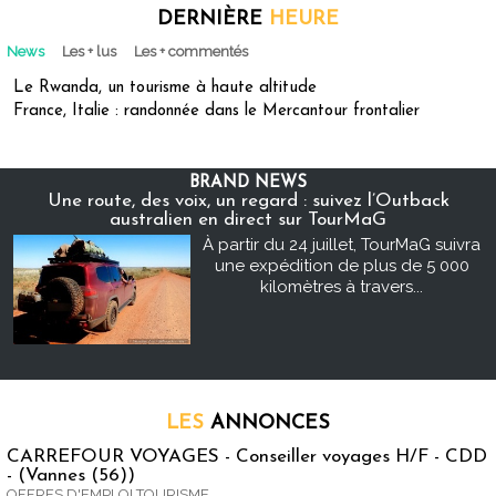
DERNIÈRE
HEURE
News
Les + lus
Les + commentés
Le Rwanda, un tourisme à haute altitude
France, Italie : randonnée dans le Mercantour frontalier
BRAND NEWS
Une route, des voix, un regard : suivez l’Outback
australien en direct sur TourMaG
À partir du 24 juillet, TourMaG suivra
une expédition de plus de 5 000
kilomètres à travers...
LES
ANNONCES
CARREFOUR VOYAGES - Conseiller voyages H/F - CDD
- (Vannes (56))
OFFRES D'EMPLOI TOURISME