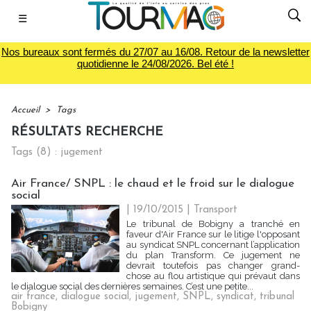
☰
Nos bureaux sont fermés du 27/07 au 16/08. Retour de la newsletter
quotidienne le 24/08/2026. Bel été !
Accueil
>
Tags
RÉSULTATS RECHERCHE
Tags (8) : jugement
Air France/ SNPL : le chaud et le froid sur le dialogue
social
| 19/10/2015
|
Transport
Le tribunal de Bobigny a tranché en
faveur d'Air France sur le litige l'opposant
au syndicat SNPL concernant l’application
du plan Transform. Ce jugement ne
devrait toutefois pas changer grand-
chose au flou artistique qui prévaut dans
le dialogue social des dernières semaines. C’est une petite...
air france
,
dialogue social
,
jugement
,
SNPL
,
syndicat
,
tribunal
Bobigny