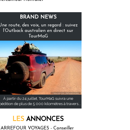
BRAND NEWS
Une route, des voix, un regard : suivez
l’Outback australien en direct sur
TourMaG
À partir du 24 juillet, TourMaG suivra une
pédition de plus de 5 000 kilomètres à travers...
LES
ANNONCES
ARREFOUR VOYAGES - Conseiller