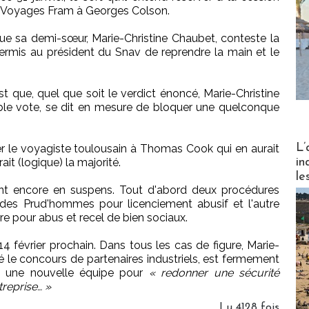
de Voyages Fram à Georges Colson.
 que sa demi-sœur, Marie-Christine Chaubet, conteste la
permis au président du Snav de reprendre la main et le
st que, quel que soit le verdict énoncé, Marie-Christine
ble vote, se dit en mesure de bloquer une quelconque
Partez
L’
r le voyagiste toulousain à Thomas Cook qui en aurait
in
it (logique) la majorité.
le
nt encore en suspens. Tout d'abord deux procédures
 des Prud'hommes pour licenciement abusif et l'autre
tre pour abus et recel de bien sociaux.
14 février prochain. Dans tous les cas de figure, Marie-
ré le concours de partenaires industriels, est fermement
vec une nouvelle équipe pour
« redonner une sécurité
treprise… »
Lu 4128 fois