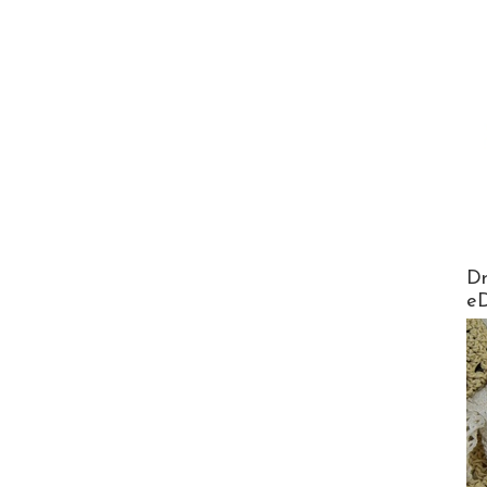
AirMa
Dr
e