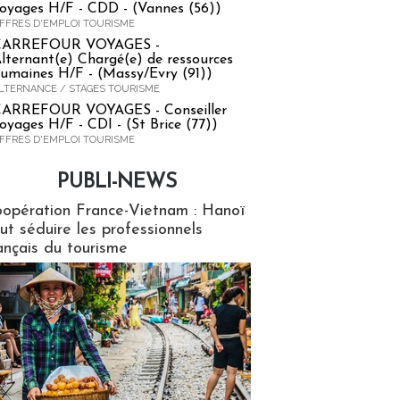
oyages H/F - CDD - (Vannes (56))
FFRES D'EMPLOI TOURISME
CARREFOUR VOYAGES -
lternant(e) Chargé(e) de ressources
umaines H/F - (Massy/Evry (91))
LTERNANCE / STAGES TOURISME
ARREFOUR VOYAGES - Conseiller
oyages H/F - CDI - (St Brice (77))
FFRES D'EMPLOI TOURISME
PUBLI-NEWS
ews
opération France-Vietnam : Hanoï
ut séduire les professionnels
ançais du tourisme