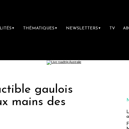
LITÉS
THÉMATIQUES
NEWSLETTERS
TV
A
▼
▼
▼
uctible gaulois
ux mains des
L
a
F
M