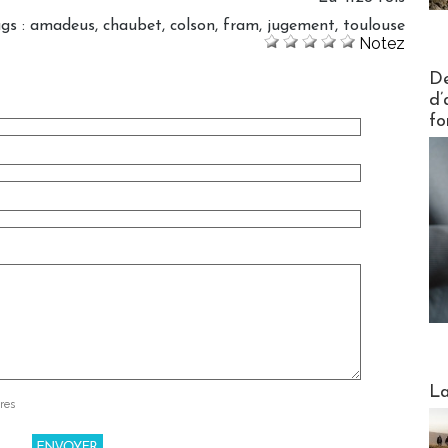
ags
:
amadeus
,
chaubet
,
colson
,
fram
,
jugement
,
toulouse
Notez
Actus V
De
d’
fo
Webinai
La
res