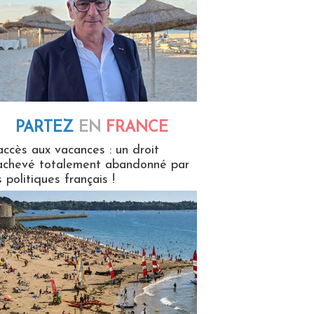
PARTEZ
EN
FRANCE
 en France
accès aux vacances : un droit
achevé totalement abandonné par
s politiques français !