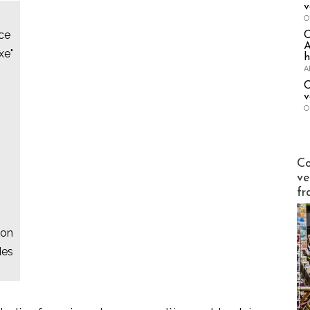
v
O
nce
A
xe"
h
A
C
v
O
Publi-n
Co
ve
fr
ion
des