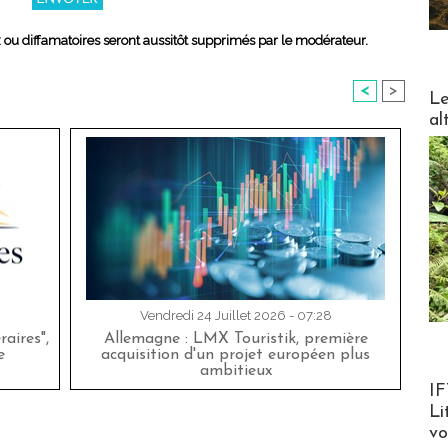
x ou diffamatoires seront aussitôt supprimés par le modérateur.
<
>
DESTI
Le
al
Vendredi 24 Juillet 2026 - 07:28
aires",
Allemagne : LMX Touristik, première
e
acquisition d'un projet européen plus
ambitieux
Product
IF
Li
v