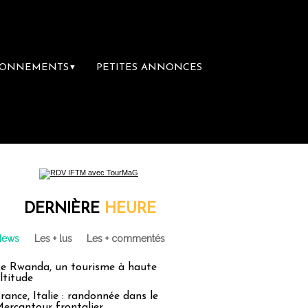
BONNEMENTS
PETITES ANNONCES
▼
DERNIÈRE
HEURE
News
Les + lus
Les + commentés
e Rwanda, un tourisme à haute
ltitude
rance, Italie : randonnée dans le
ercantour frontalier