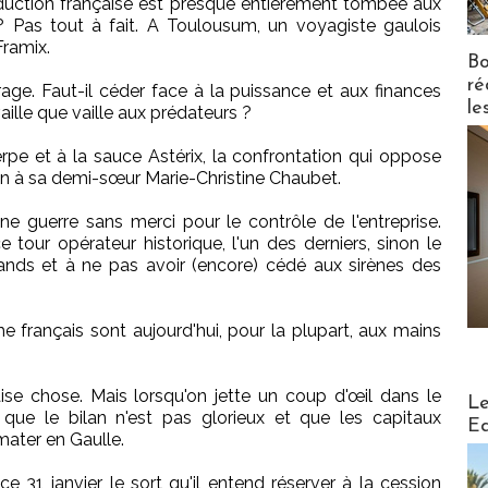
uction française est presque entièrement tombée aux
 Pas tout à fait. A Toulousum, un voyagiste gaulois
Framix.
Bo
ré
age. Faut-il céder face à la puissance et aux finances
le
vaille que vaille aux prédateurs ?
rpe et à la sauce Astérix, la confrontation qui oppose
n à sa demi-sœur Marie-Christine Chaubet.
ne guerre sans merci pour le contrôle de l'entreprise.
tour opérateur historique, l'un des derniers, sinon le
rands et à ne pas avoir (encore) cédé aux sirènes des
sme français sont aujourd'hui, pour la plupart, aux mains
e chose. Mais lorsqu'on jette un coup d'œil dans le
Distribu
Le
r que le bilan n'est pas glorieux et que les capitaux
Ed
mater en Gaulle.
e 31 janvier, le sort qu'il entend réserver à la cession