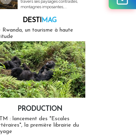
travers ses paysages contrastés,
montagnes imposantes,...
DESTI
MAG
MAG
 Rwanda, un tourisme à haute
titude
PRODUCTION
ion
TM : lancement des "Escales
ttéraires", la première librairie du
oyage