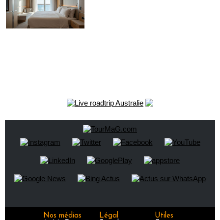
Nos médias
Légal
Utiles