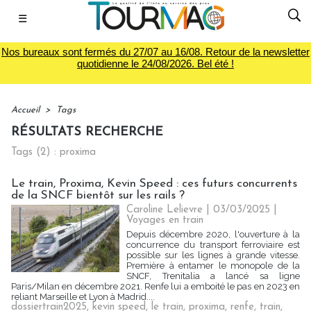
☰
Nos bureaux sont fermés du 27/07 au 16/08. Retour de la newsletter
quotidienne le 24/08/2026. Bel été !
Accueil
>
Tags
RÉSULTATS RECHERCHE
Tags (2) : proxima
Le train, Proxima, Kevin Speed : ces futurs concurrents
de la SNCF bientôt sur les rails ?
Caroline Lelievre
| 03/03/2025
|
Voyages en train
Depuis décembre 2020, l'ouverture à la
concurrence du transport ferroviaire est
possible sur les lignes à grande vitesse.
Première à entamer le monopole de la
SNCF, Trenitalia a lancé sa ligne
Paris/Milan en décembre 2021. Renfe lui a emboité le pas en 2023 en
reliant Marseille et Lyon à Madrid....
dossiertrain2025
,
kevin speed
,
le train
,
proxima
,
renfe
,
train
,