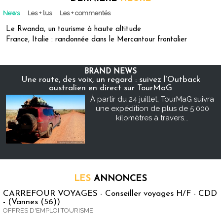
News
Les + lus
Les + commentés
Le Rwanda, un tourisme à haute altitude
France, Italie : randonnée dans le Mercantour frontalier
BRAND NEWS
Une route, des voix, un regard : suivez l’Outback
australien en direct sur TourMaG
À partir du 24 juillet, TourMaG suivra
une expédition de plus de 5 000
kilomètres à travers...
LES
ANNONCES
CARREFOUR VOYAGES - Conseiller voyages H/F - CDD
- (Vannes (56))
OFFRES D'EMPLOI TOURISME