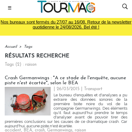
☰
Nos bureaux sont fermés du 27/07 au 16/08. Retour de la newsletter
quotidienne le 24/08/2026. Bel été !
Accueil
>
Tags
RÉSULTATS RECHERCHE
Tags (2) : raison
Crash Germanwings : "A ce stade de l'enquête, aucune
piste n'est écartée", selon le BEA
| 26/03/2015
|
Transport
Le bureau d'enquêtes et d'analyses a pu
extraire des données sonores de la
première boite noire du vol de la
compagnie Germanwings. Des éléments
qu'il faut aujourd'hui prendre le temps
d'analyser avant de pouvoir tirer des
premières conclusions sur les causes de ce dramatique crash. Car
aujourd'hui, aucune piste n'est écartée.
accident
,
BEA
,
crash
,
Germanwings
,
raison