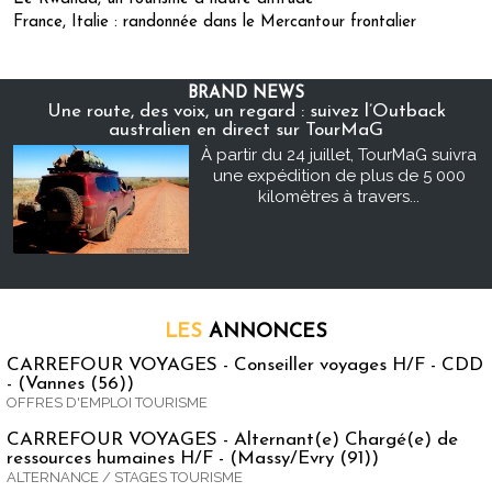
France, Italie : randonnée dans le Mercantour frontalier
BRAND NEWS
Une route, des voix, un regard : suivez l’Outback
australien en direct sur TourMaG
À partir du 24 juillet, TourMaG suivra
une expédition de plus de 5 000
kilomètres à travers...
LES
ANNONCES
CARREFOUR VOYAGES - Conseiller voyages H/F - CDD
- (Vannes (56))
OFFRES D'EMPLOI TOURISME
CARREFOUR VOYAGES - Alternant(e) Chargé(e) de
ressources humaines H/F - (Massy/Evry (91))
ALTERNANCE / STAGES TOURISME