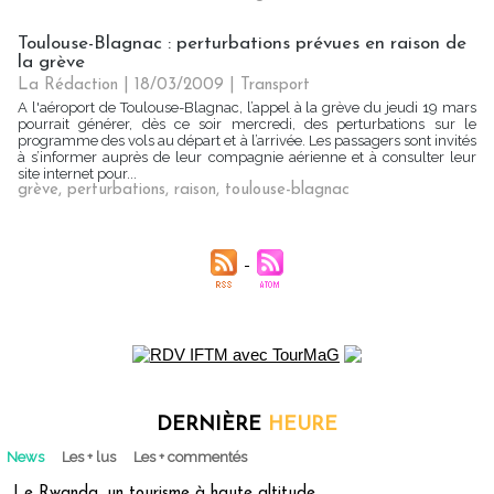
Toulouse-Blagnac : perturbations prévues en raison de
la grève
La Rédaction
| 18/03/2009
|
Transport
A l'aéroport de Toulouse-Blagnac, l’appel à la grève du jeudi 19 mars
pourrait générer, dès ce soir mercredi, des perturbations sur le
programme des vols au départ et à l’arrivée. Les passagers sont invités
à s’informer auprès de leur compagnie aérienne et à consulter leur
site internet pour...
grève
,
perturbations
,
raison
,
toulouse-blagnac
DERNIÈRE
HEURE
News
Les + lus
Les + commentés
Le Rwanda, un tourisme à haute altitude