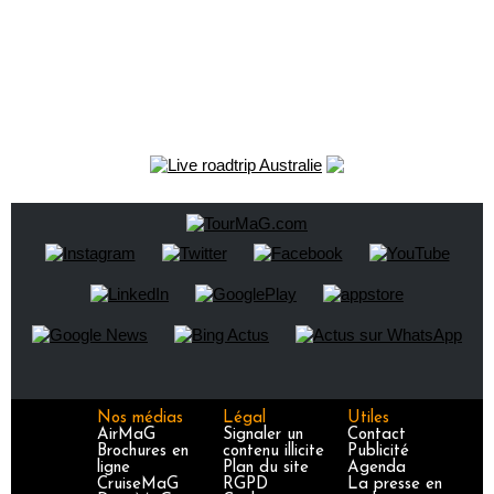
Nos médias
Légal
Utiles
AirMaG
Signaler un
Contact
Brochures en
contenu illicite
Publicité
ligne
Plan du site
Agenda
CruiseMaG
RGPD
La presse en