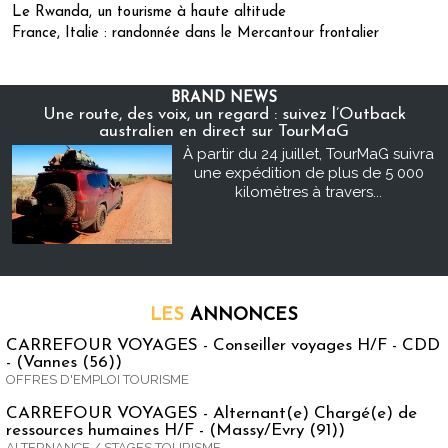
Le Rwanda, un tourisme à haute altitude
France, Italie : randonnée dans le Mercantour frontalier
BRAND NEWS
Une route, des voix, un regard : suivez l’Outback
australien en direct sur TourMaG
À partir du 24 juillet, TourMaG suivra
une expédition de plus de 5 000
kilomètres à travers...
LES
ANNONCES
CARREFOUR VOYAGES - Conseiller voyages H/F - CDD
- (Vannes (56))
OFFRES D'EMPLOI TOURISME
CARREFOUR VOYAGES - Alternant(e) Chargé(e) de
ressources humaines H/F - (Massy/Evry (91))
ALTERNANCE / STAGES TOURISME