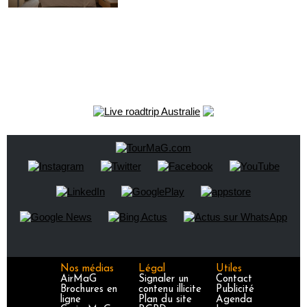
Nos médias
Légal
Utiles
AirMaG
Signaler un
Contact
Brochures en
contenu illicite
Publicité
ligne
Plan du site
Agenda