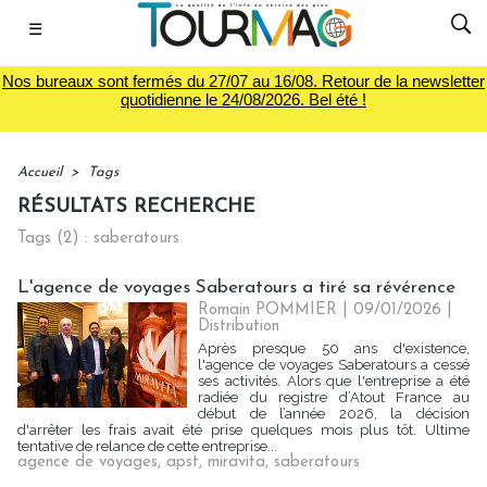
☰
Nos bureaux sont fermés du 27/07 au 16/08. Retour de la newsletter
quotidienne le 24/08/2026. Bel été !
Accueil
>
Tags
RÉSULTATS RECHERCHE
Tags (2) : saberatours
L'agence de voyages Saberatours a tiré sa révérence
Romain POMMIER
| 09/01/2026
|
Distribution
Après presque 50 ans d'existence,
l'agence de voyages Saberatours a cessé
ses activités. Alors que l'entreprise a été
radiée du registre d’Atout France au
début de l’année 2026, la décision
d'arrêter les frais avait été prise quelques mois plus tôt. Ultime
tentative de relance de cette entreprise...
agence de voyages
,
apst
,
miravita
,
saberatours