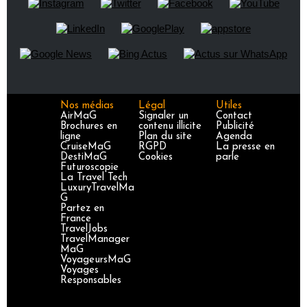
Nos médias
Légal
Utiles
AirMaG
Signaler un
Contact
Brochures en
contenu illicite
Publicité
ligne
Plan du site
Agenda
CruiseMaG
RGPD
La presse en
DestiMaG
Cookies
parle
Futuroscopie
La Travel Tech
LuxuryTravelMa
G
Partez en
France
TravelJobs
TravelManager
MaG
VoyageursMaG
Voyages
Responsables