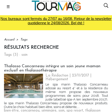
☰
Nos bureaux sont fermés du 27/07 au 16/08. Retour de la newsletter
quotidienne le 24/08/2026. Bel été !
Accueil
>
Tags
RÉSULTATS RECHERCHE
Tags (3) : soin
Thalasso Concarneau intègre un soin jeune maman
exclusif en thalassothérapie
La Rédaction
| 23/11/2017
|
Hébergement
Le spa marin Thalasso Concarneau
adossé au resort 4* et à la résidence du
même nom propose des nouveaux
programmes de soins pour 2018. Tout
juste labellisé spa-A (en septembre 2017),
le spa marin Thalasso Concarneau propose de nouveaux produits.
Outre le choix habituel bien-être, soins et détente,...
bien-être
,
concarneau
,
séminaire
,
soin
,
spa resort
,
thalasson