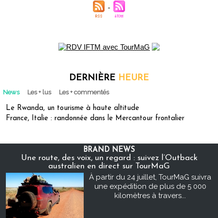
DERNIÈRE
HEURE
News
Les + lus
Les + commentés
Le Rwanda, un tourisme à haute altitude
France, Italie : randonnée dans le Mercantour frontalier
BRAND NEWS
Une route, des voix, un regard : suivez l’Outback
australien en direct sur TourMaG
À partir du 24 juillet, TourMaG suivra
une expédition de plus de 5 000
kilomètres à travers...