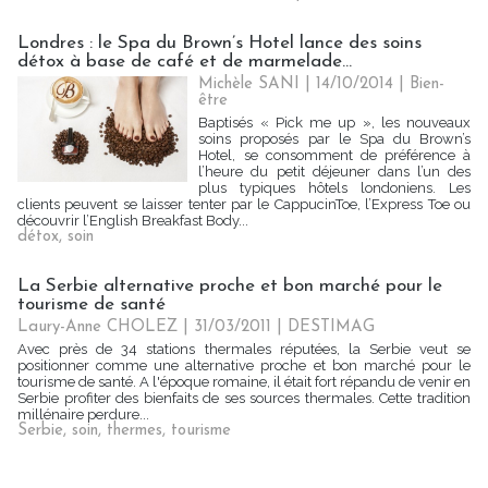
Londres : le Spa du Brown’s Hotel lance des soins
détox à base de café et de marmelade...
Michèle SANI
| 14/10/2014
|
Bien-
être
Baptisés « Pick me up », les nouveaux
soins proposés par le Spa du Brown’s
Hotel, se consomment de préférence à
l’heure du petit déjeuner dans l’un des
plus typiques hôtels londoniens. Les
clients peuvent se laisser tenter par le CappucinToe, l’Express Toe ou
découvrir l’English Breakfast Body...
détox
,
soin
La Serbie alternative proche et bon marché pour le
tourisme de santé
Laury-Anne CHOLEZ | 31/03/2011
|
DESTIMAG
Avec près de 34 stations thermales réputées, la Serbie veut se
positionner comme une alternative proche et bon marché pour le
tourisme de santé. A l'époque romaine, il était fort répandu de venir en
Serbie profiter des bienfaits de ses sources thermales. Cette tradition
millénaire perdure...
Serbie
,
soin
,
thermes
,
tourisme