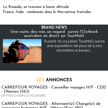
Le Rwanda, un tourisme à haute altitude
France, Italie : randonnée dans le Mercantour frontalier
BRAND NEWS
Une route, des voix, un regard : suivez l’Outback
australien en direct sur TourMaG
À partir du 24 juillet, TourMaG suivra
une expédition de plus de 5 000
kilomètres à travers...
LES
ANNONCES
CARREFOUR VOYAGES - Conseiller voyages H/F - CDD
- (Vannes (56))
OFFRES D'EMPLOI TOURISME
CARREFOUR VOYAGES - Alternant(e) Chargé(e) de
ressources humaines H/F - (Massy/Evry (91))