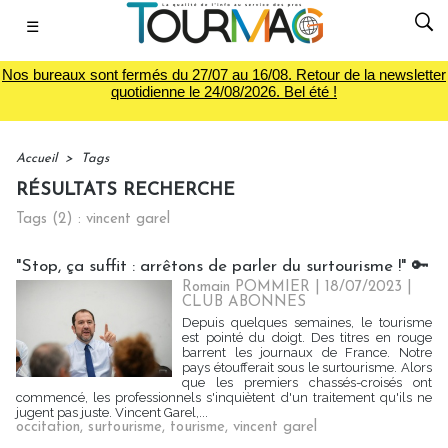
☰
Nos bureaux sont fermés du 27/07 au 16/08. Retour de la newsletter
quotidienne le 24/08/2026. Bel été !
Accueil
>
Tags
RÉSULTATS RECHERCHE
Tags (2) : vincent garel
"Stop, ça suffit : arrêtons de parler du surtourisme !" 🔑
Romain POMMIER
| 18/07/2023
|
CLUB ABONNES
Depuis quelques semaines, le tourisme
est pointé du doigt. Des titres en rouge
barrent les journaux de France. Notre
pays étoufferait sous le surtourisme. Alors
que les premiers chassés-croisés ont
commencé, les professionnels s'inquiètent d'un traitement qu'ils ne
jugent pas juste. Vincent Garel,...
occitation
,
surtourisme
,
tourisme
,
vincent garel