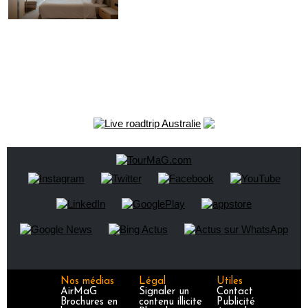
Nos médias
Légal
Utiles
AirMaG
Signaler un
Contact
Brochures en
contenu illicite
Publicité