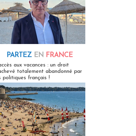
PARTEZ
EN
FRANCE
 en France
accès aux vacances : un droit
achevé totalement abandonné par
s politiques français !