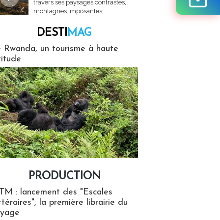
travers ses paysages contrastés,
montagnes imposantes,...
DESTI
MAG
MAG
 Rwanda, un tourisme à haute
titude
PRODUCTION
ion
TM : lancement des "Escales
ttéraires", la première librairie du
oyage