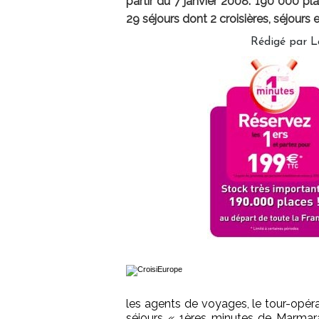
partir du 7 janvier 2008. 190 000 p
29 séjours dont 2 croisières, séjours e
Rédigé par L
les agents de voyages, le tour-opé
séjours « 1ères minutes de Marmar