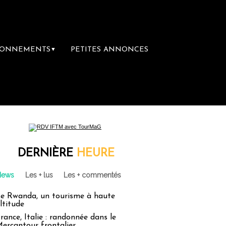
BONNEMENTS
PETITES ANNONCES
▼
DERNIÈRE
HEURE
News
Les + lus
Les + commentés
e Rwanda, un tourisme à haute
ltitude
rance, Italie : randonnée dans le
ercantour frontalier