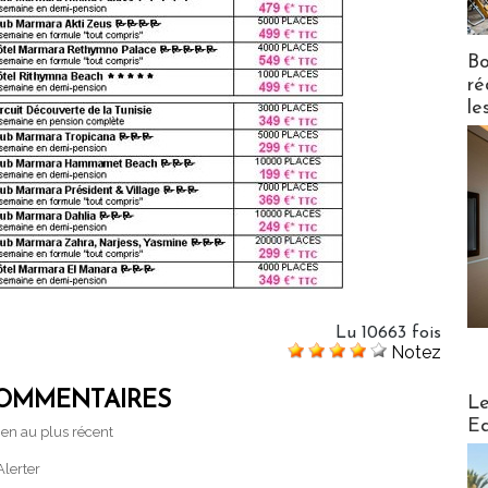
Bo
ré
le
Lu 10663 fois
Notez
Distribu
OMMENTAIRES
Le
Ed
en au plus récent
Alerter