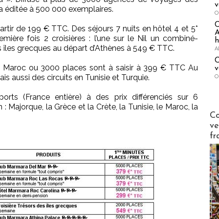
v
ra éditée à 500 000 exemplaires.
O
tir de 199 € TTC. Des séjours 7 nuits en hôtel 4 et 5*
A
ière fois 2 croisières : l’une sur le Nil un combiné-
h
es îles grecques au départ d’Athènes à 549 € TTC.
A
C
au Maroc ou 3000 places sont à saisir à 399 € TTC Au
v
is aussi des circuits en Tunisie et Turquie.
O
orts (France entière) à des prix différenciés sur 6
 Majorque, la Grèce et la Crète, la Tunisie, le Maroc, la
Publi-n
Co
ve
fr