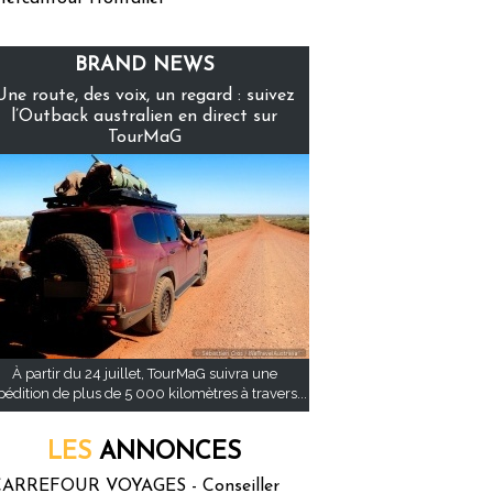
BRAND NEWS
Une route, des voix, un regard : suivez
l’Outback australien en direct sur
TourMaG
À partir du 24 juillet, TourMaG suivra une
pédition de plus de 5 000 kilomètres à travers...
LES
ANNONCES
ARREFOUR VOYAGES - Conseiller