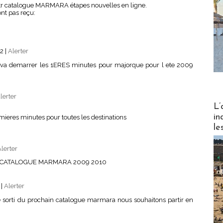
otr catalogue MARMARA étapes nouvelles en ligne.
ont pas reçu:
52
|
Alerter
 va demarrer les 1ERES minutes pour majorque pour l ete 2009
lerter
Partez
L’
in
ieres minutes pour toutes les destinations
le
lerter
E CATALOGUE MARMARA 2009 2010
1
|
Alerter
 sorti du prochain catalogue marmara nous souhaitons partir en