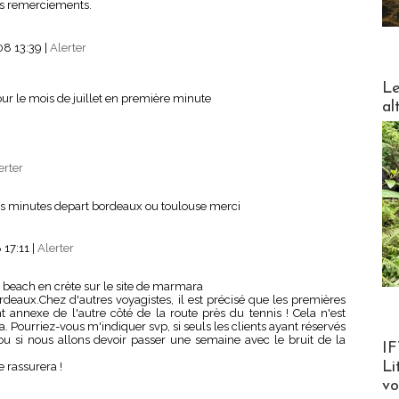
s remerciements.
08 13:39
|
Alerter
DESTI
Le
r le mois de juillet en première minute
al
erter
res minutes depart bordeaux ou toulouse merci
 17:11
|
Alerter
a beach en crète sur le site de marmara
rdeaux.Chez d'autres voyagistes, il est précisé que les premières
 annexe de l'autre côté de la route près du tennis ! Cela n'est
. Pourriez-vous m'indiquer svp, si seuls les clients ayant réservés
ou si nous allons devoir passer une semaine avec le bruit de la
Product
IF
Li
e rassurera !
v