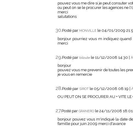
pouvez vous me dire si je peut consuter v
ou peut on se le procurer les agences ne l'
merci
salutations
30.
Posté par
le 04/01/2009 21:
MONVILLE
bonjour pourriez vous m indiquez quand
merci
29.
Posté par
le 11/12/2008 14:30
|
A
biloute
bonjour
pouvez vous me prevenir de toutes les prem
je vous en remercie
28.
Posté par
le 05/12/2008 08:19
|
A
SIROT
OU PEUT ON SE PROCURER AU + VITE L
27.
Posté par
le 24/11/2008 18:0
GRANERO
bonjour pouvez vous m'indiqué la date de
famille pour juin 2009 merci d'avance