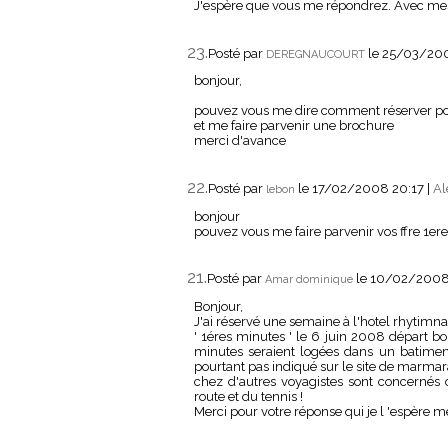
J'espère que vous me répondrez. Avec me
23.
Posté par
le 25/03/20
DEREGNAUCOURT
bonjour,
pouvez vous me dire comment réserver pou
et me faire parvenir une brochure
merci d'avance
22.
Posté par
le 17/02/2008 20:17
|
Al
lebon
bonjour
pouvez vous me faire parvenir vos ffre 1e
21.
Posté par
le 10/02/2008
Amar dominique
Bonjour,
J'ai réservé une semaine à l'hotel rhytimn
' 1éres minutes ' le 6 juin 2008 départ bo
minutes seraient logées dans un batiment
pourtant pas indiqué sur le site de marmara
chez d'autres voyagistes sont concernés 
route et du tennis !
Merci pour votre réponse qui je l 'espère m