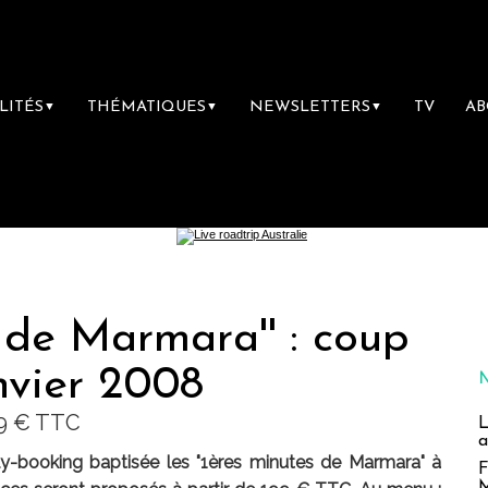
LITÉS
THÉMATIQUES
NEWSLETTERS
TV
A
▼
▼
▼
s de Marmara'' : coup
anvier 2008
99 € TTC
L
a
y-booking baptisée les "1ères minutes de Marmara" à
F
M