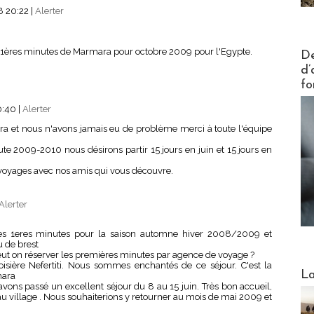
8 20:22
|
Alerter
Actus V
es 1ères minutes de Marmara pour octobre 2009 pour l'Egypte.
De
d’
fo
0:40
|
Alerter
ra et nous n'avons jamais eu de problème merci à toute l'équipe
te 2009-2010 nous désirons partir 15 jours en juin et 15 jours en
 voyages avec nos amis qui vous découvre.
Alerter
fres 1eres minutes pour la saison automne hiver 2008/2009 et
 de brest
peut on réserver les premières minutes par agence de voyage ?
oisière Nefertiti. Nous sommes enchantés de ce séjour. C'est la
Webinai
La
mara
ons passé un excellent séjour du 8 au 15 juin. Très bon accueil,
beau village . Nous souhaiterions y retourner au mois de mai 2009 et