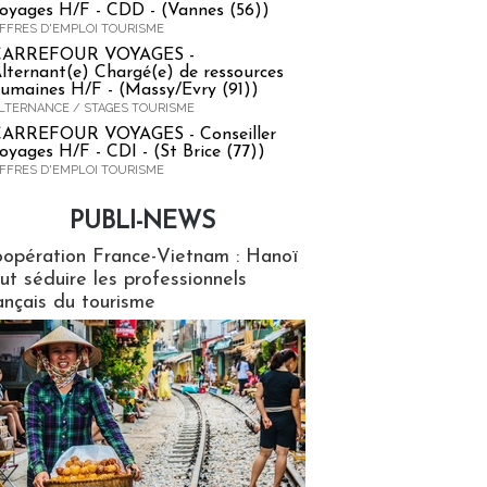
oyages H/F - CDD - (Vannes (56))
FFRES D'EMPLOI TOURISME
CARREFOUR VOYAGES -
lternant(e) Chargé(e) de ressources
umaines H/F - (Massy/Evry (91))
LTERNANCE / STAGES TOURISME
ARREFOUR VOYAGES - Conseiller
oyages H/F - CDI - (St Brice (77))
FFRES D'EMPLOI TOURISME
PUBLI-NEWS
ews
opération France-Vietnam : Hanoï
ut séduire les professionnels
ançais du tourisme