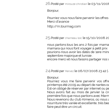
26.
Posté par
le 03/11/200
mirouze christian
Bonjour,
Pourriez vous nous faire parvenir les offr
Merci d'avance
http://m.tourmag.com
25.
Posté par
le 15/10/2008 2
charneau loic
nous partons tous les ans 2 fois par mama
mamara qui nous font voyager à petit prix
pourions-nous avoir les dates de 1ere minu
septembre majorque et tunisie .
encore merci et nous faisons partager nos
24.
Posté par
le 06/07/2008 23:42
|
Hervez
Bonjour,
Pourriez vous me faire parvenir vos of
printemps été 2009 au départ de nantes ou
Est-on obligé de réserver par internet ou 
Nous avons fait au mois de janvier la cr
première fois que nous partions avec Mar
Nous revenons du club Kimeros, où nous av
nourriture très variée et excellente, très 
faire peut être un circuit.