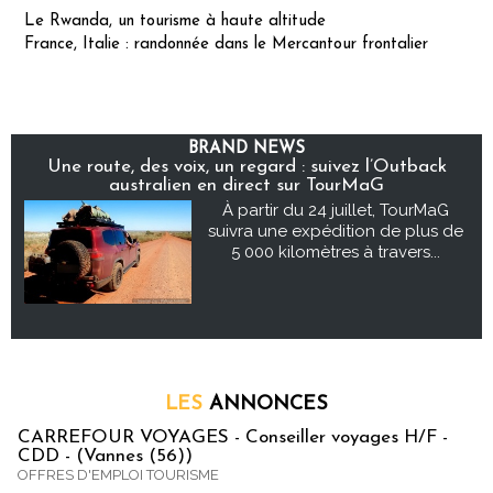
Le Rwanda, un tourisme à haute altitude
France, Italie : randonnée dans le Mercantour frontalier
BRAND NEWS
Une route, des voix, un regard : suivez l’Outback
australien en direct sur TourMaG
À partir du 24 juillet, TourMaG
suivra une expédition de plus de
5 000 kilomètres à travers...
LES
ANNONCES
CARREFOUR VOYAGES - Conseiller voyages H/F -
CDD - (Vannes (56))
OFFRES D'EMPLOI TOURISME