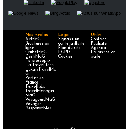
Nos médias
Légal
Utiles
AirMaG
Signaler un
Contact
Brochures en
contenu illicite
Publicité
ligne
Plan du site
Agenda
CruiseMaG
RGPD
La presse en
DestiMaG
Cookies
parle
Futuroscopie
La Travel Tech
LuxuryTravelMa
G
Partez en
France
TravelJobs
TravelManager
MaG
VoyageursMaG
Voyages
Responsables