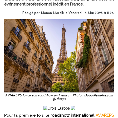
événement professionnel inédit en France.
Rédigé par
Manon Morelli
le Vendredi 16 Mai 2025 à 11:26
AVIAREPS lance son roadshow en France - Photo : Depositphotos.com
@4kclips
Pour la première fois, le
roadshow international
AVIAREPS