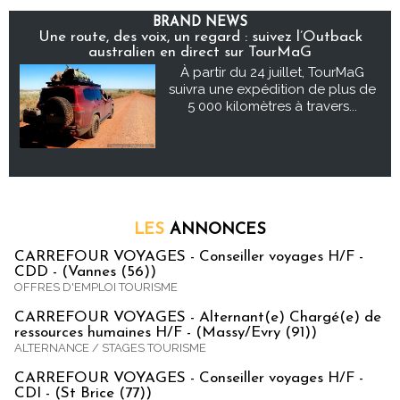
BRAND NEWS
Une route, des voix, un regard : suivez l’Outback
australien en direct sur TourMaG
À partir du 24 juillet, TourMaG
suivra une expédition de plus de
5 000 kilomètres à travers...
LES
ANNONCES
CARREFOUR VOYAGES - Conseiller voyages H/F -
CDD - (Vannes (56))
OFFRES D'EMPLOI TOURISME
CARREFOUR VOYAGES - Alternant(e) Chargé(e) de
ressources humaines H/F - (Massy/Evry (91))
ALTERNANCE / STAGES TOURISME
CARREFOUR VOYAGES - Conseiller voyages H/F -
CDI - (St Brice (77))