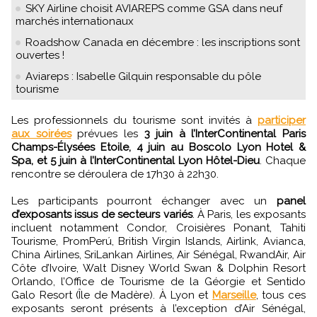
SKY Airline choisit AVIAREPS comme GSA dans neuf
marchés internationaux
Roadshow Canada en décembre : les inscriptions sont
ouvertes !
Aviareps : Isabelle Gilquin responsable du pôle
tourisme
Les professionnels du tourisme sont invités à
participer
aux soirées
prévues les
3 juin à l’InterContinental Paris
Champs-Élysées Etoile, 4 juin au Boscolo Lyon Hotel &
Spa, et 5 juin à l’InterContinental Lyon Hôtel-Dieu
. Chaque
rencontre se déroulera de 17h30 à 22h30.
Les participants pourront échanger avec un
panel
d’exposants issus de secteurs variés
. À Paris, les exposants
incluent notamment Condor, Croisières Ponant, Tahiti
Tourisme, PromPerú, British Virgin Islands, Airlink, Avianca,
China Airlines, SriLankan Airlines, Air Sénégal, RwandAir, Air
Côte d’Ivoire, Walt Disney World Swan & Dolphin Resort
Orlando, l’Office de Tourisme de la Géorgie et Sentido
Galo Resort (Île de Madère). À Lyon et
Marseille
, tous ces
exposants seront présents à l’exception d’Air Sénégal,