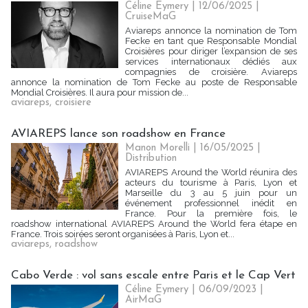
Céline Eymery
| 12/06/2025
|
CruiseMaG
Aviareps annonce la nomination de Tom
Fecke en tant que Responsable Mondial
Croisières pour diriger l’expansion de ses
services internationaux dédiés aux
compagnies de croisière. Aviareps
annonce la nomination de Tom Fecke au poste de Responsable
Mondial Croisières. Il aura pour mission de...
aviareps
,
croisiere
AVIAREPS lance son roadshow en France
Manon Morelli
| 16/05/2025
|
Distribution
AVIAREPS Around the World réunira des
acteurs du tourisme à Paris, Lyon et
Marseille du 3 au 5 juin pour un
événement professionnel inédit en
France. Pour la première fois, le
roadshow international AVIAREPS Around the World fera étape en
France. Trois soirées seront organisées à Paris, Lyon et...
aviareps
,
roadshow
Cabo Verde : vol sans escale entre Paris et le Cap Vert
Céline Eymery
| 06/09/2023
|
AirMaG