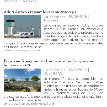
aviareps
,
sunexpress
Adria Airways rejoint le réseau Aviareps
La Rédaction
| 19/02/2018
|
Transport
La compagnie slovène Adria Airways
investit sur la France, et s'associe à
Aviareps pour accroître sa présence sur le
marché français. Adria Airways cherche à
développer ses activités sur le marché
français. Elle a choisi Aviareps pour gérer ses activités commerciales
en France. Le réseau ne se...
adria airways
,
aviareps
Polynésie française : la fréquentation française en
hausse de +6%
La Rédaction
| 13/02/2018
|
DESTIMAG
Le marché français se porte bien en
Polynésie Française. Selon les chiffres
publiés par Tahiti et Ses Iles, le nombre de
visiteurs français est en hausse de 6% sur
les 10 premiers mois de 2017, une
croissance plus forte que la progression globale qui atteint 3,1%. Tahiti
Et Ses Îles, connue sous le...
aviareps
,
france
,
polynésie
,
tahiti