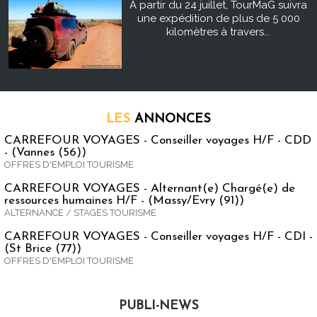
À partir du 24 juillet, TourMaG suivra
une expédition de plus de 5 000
kilomètres à travers...
LES
ANNONCES
CARREFOUR VOYAGES - Conseiller voyages H/F - CDD
- (Vannes (56))
OFFRES D'EMPLOI TOURISME
CARREFOUR VOYAGES - Alternant(e) Chargé(e) de
ressources humaines H/F - (Massy/Evry (91))
ALTERNANCE / STAGES TOURISME
CARREFOUR VOYAGES - Conseiller voyages H/F - CDI -
(St Brice (77))
OFFRES D'EMPLOI TOURISME
PUBLI-NEWS