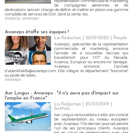
représentation commerciale et marketing
de compagnies aériennes et de
destinations sera en charge de définir et mettre en place une gamme
complète de services de GSA, dont la vente, les...
avianca
,
aviareps
Aviareps étoffe ses équipes !
La Rédaction
| 22/01/2020
|
People
Aviareps, spécialiste de la représentation
commerciale et marketing annonce
l'arrivée de 4 nouvelles recrues qui
travailleront pour l'OT du Nevada,
Avianca, Europcar ou encore Air Sénégal.
Aviareps annonce l'arrivée
d'abenkhalifa@aviareps.com Elle intègre le département "tourisme"
au poste de Sales...
aviareps
Aer Lingus - Aviareps : "il n'y aura pas d'impact sur
l'emploi en France"
La Rédaction
| 20/03/2019
|
AirMaG
Aer Lingus renouvellera-t-elle son contrat
de représentation au niveau européen
avec Aviareps ? Ce dernier pourrait perdre
l'un de ses principaux clients. Aviareps
est en cours de renégociation avec Aer