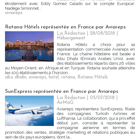
étroitement avec Eddy Gomez Calado sur le compte Europcar.
Nadège Simonnet...
aviareps
Rotana Hôtels représentée en France par Aviareps
La Rédaction
| 28/08/2018
|
Hébergement
Rotana Hôtels a choisi pour sa
représentation commerciale Aviareps en
France. La chaîne hôtelière est basée à
Abu Dhabi (Émirats Arabes Unis), avec
des établissements répartis dans 26 villes
au Moyen-Orient, en Afrique et en Turquie. Rotana souhaite atteindre
les 100 établissements à l’horizon...
abu dhabi
,
aviareps
,
hotel
,
rotana
,
Rotana Hôtels
SunExpress représentée en France par Aviareps
La Rédaction
| 05/07/2018
|
AirMaG
Aviareps représentera SunExpress, filiale
des compagnies Turkish Airlines et
Lufthansa. La collaboration, qui a pris effet
début juin, consiste à représenter la
compagnie aérienne en termes de
promotion des ventes, stratégie marketing et relations publiques au
sein de dix pays européens, dont la...