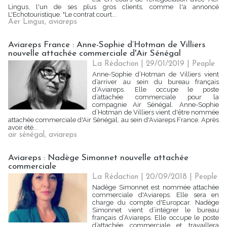
Lingus, l'un de ses plus gros clients, comme l'a annoncé
L'Echotouristique. "Le contrat court...
Aer Lingus
,
aviareps
Aviareps France : Anne-Sophie d’Hotman de Villiers
nouvelle attachée commerciale d'Air Sénégal
La Rédaction
| 29/01/2019
|
People
Anne-Sophie d’Hotman de Villiers vient
d’arriver au sein du bureau français
d’Aviareps. Elle occupe le poste
d’attachée commerciale pour la
compagnie Air Sénégal. Anne-Sophie
d’Hotman de Villiers vient d'être nommée
attachée commerciale d'Air Sénégal, au sein d'Aviareps France. Après
avoir été...
air sénégal
,
aviareps
Aviareps : Nadège Simonnet nouvelle attachée
commerciale
La Rédaction
| 20/09/2018
|
People
Nadège Simonnet est nommée attachée
commerciale d'Aviareps. Elle sera en
charge du compte d'Europcar. Nadège
Simonnet vient d’intégrer le bureau
français d’Aviareps. Elle occupe le poste
d’attachée commerciale et travaillera