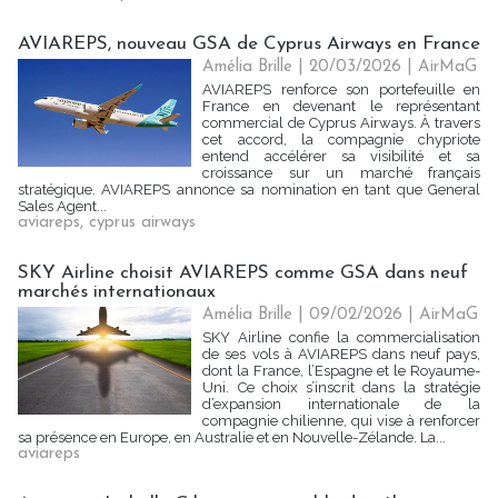
AVIAREPS, nouveau GSA de Cyprus Airways en France
Amélia Brille
| 20/03/2026
|
AirMaG
AVIAREPS renforce son portefeuille en
France en devenant le représentant
commercial de Cyprus Airways. À travers
cet accord, la compagnie chypriote
entend accélérer sa visibilité et sa
croissance sur un marché français
stratégique. AVIAREPS annonce sa nomination en tant que General
Sales Agent...
aviareps
,
cyprus airways
SKY Airline choisit AVIAREPS comme GSA dans neuf
marchés internationaux
Amélia Brille
| 09/02/2026
|
AirMaG
SKY Airline confie la commercialisation
de ses vols à AVIAREPS dans neuf pays,
dont la France, l’Espagne et le Royaume-
Uni. Ce choix s’inscrit dans la stratégie
d’expansion internationale de la
compagnie chilienne, qui vise à renforcer
sa présence en Europe, en Australie et en Nouvelle-Zélande. La...
aviareps