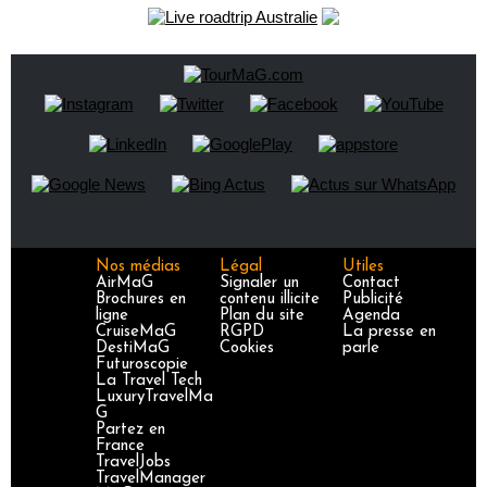
Nos médias
Légal
Utiles
AirMaG
Signaler un
Contact
Brochures en
contenu illicite
Publicité
ligne
Plan du site
Agenda
CruiseMaG
RGPD
La presse en
DestiMaG
Cookies
parle
Futuroscopie
La Travel Tech
LuxuryTravelMa
G
Partez en
France
TravelJobs
TravelManager