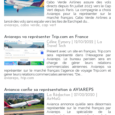
Cabo Verde Airlines assure des vols
directs depuis fin juillet 2023 vers le Cap
Vert depuis Paris. La compagnie a choisi
Aviareps pour la représenter sur le
marché français. Cabo Verde Airlines a
lancé des vols sans escale vers les Iles de [l’archipel du...
aviareps
,
cabo verde
,
cap vert
Aviareps va représenter Trip.com en France
Céline Eymery
| 12/10/2022
|
La
Travel Tech
Présent avec un site en français, Trip.com
sera représenté dans l'Hexagone par
Aviareps. Le bureau parisien sera en
charge de gérer leurs relations
commerciales aériennes. Aviareps va
représenter sur le marché français l'agence de voyage Trip.com et
gérer leurs relations commerciales aériennes. "De...
aviareps
,
trip.com
Avianca confie sa représentation à AVIAREPS
La Rédaction
| 27/02/2020
|
AirMaG
Avianca annonce qu’elle sera désormais
représentée sur le marché français par
Aviareps. Le spécialiste de la