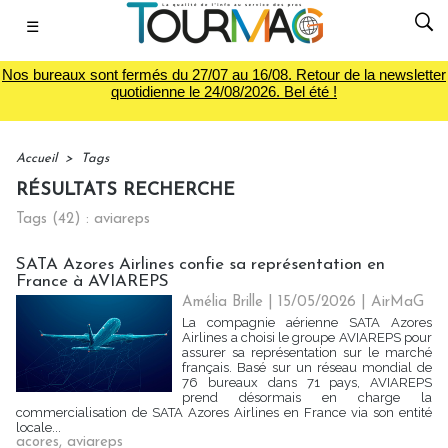
☰
Nos bureaux sont fermés du 27/07 au 16/08. Retour de la newsletter
quotidienne le 24/08/2026. Bel été !
Accueil
>
Tags
RÉSULTATS RECHERCHE
Tags (42) : aviareps
SATA Azores Airlines confie sa représentation en
France à AVIAREPS
Amélia Brille
| 15/05/2026
|
AirMaG
La compagnie aérienne SATA Azores
Airlines a choisi le groupe AVIAREPS pour
assurer sa représentation sur le marché
français. Basé sur un réseau mondial de
76 bureaux dans 71 pays, AVIAREPS
prend désormais en charge la
commercialisation de SATA Azores Airlines en France via son entité
locale...
acores
,
aviareps