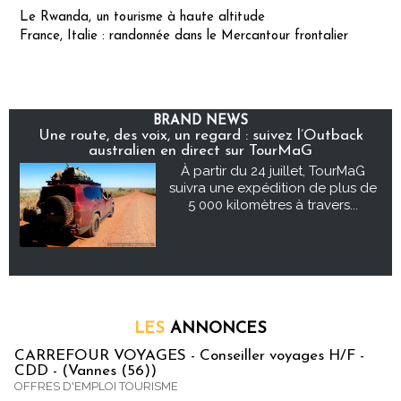
Le Rwanda, un tourisme à haute altitude
France, Italie : randonnée dans le Mercantour frontalier
BRAND NEWS
Une route, des voix, un regard : suivez l’Outback
australien en direct sur TourMaG
À partir du 24 juillet, TourMaG
suivra une expédition de plus de
5 000 kilomètres à travers...
LES
ANNONCES
CARREFOUR VOYAGES - Conseiller voyages H/F -
CDD - (Vannes (56))
OFFRES D'EMPLOI TOURISME