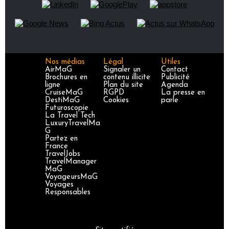
Nos médias
Légal
Utiles
AirMaG
Signaler un
Contact
Brochures en
contenu illicite
Publicité
ligne
Plan du site
Agenda
CruiseMaG
RGPD
La presse en
DestiMaG
Cookies
parle
Futuroscopie
La Travel Tech
LuxuryTravelMa
G
Partez en
France
TravelJobs
TravelManager
MaG
VoyageursMaG
Voyages
Responsables