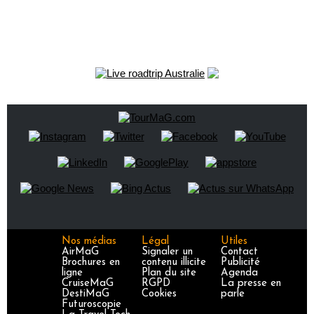
Nos médias
Légal
Utiles
AirMaG
Signaler un
Contact
Brochures en
contenu illicite
Publicité
ligne
Plan du site
Agenda
CruiseMaG
RGPD
La presse en
DestiMaG
Cookies
parle
Futuroscopie