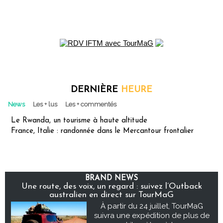
DERNIÈRE
HEURE
News
Les + lus
Les + commentés
Le Rwanda, un tourisme à haute altitude
France, Italie : randonnée dans le Mercantour frontalier
BRAND NEWS
Une route, des voix, un regard : suivez l’Outback
australien en direct sur TourMaG
À partir du 24 juillet, TourMaG
suivra une expédition de plus de