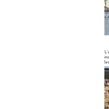
Partez
L’
in
le