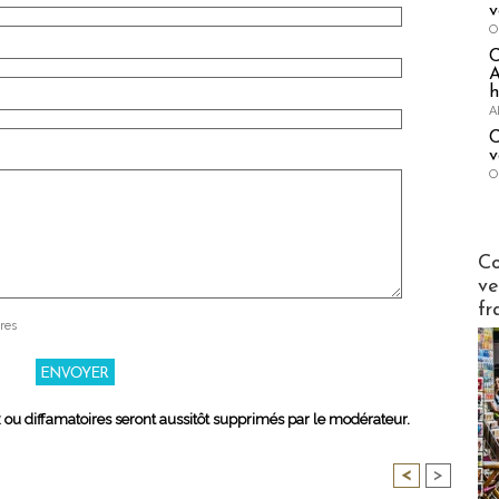
v
O
A
h
A
C
v
O
Publi-n
Co
ve
fr
res
x ou diffamatoires seront aussitôt supprimés par le modérateur.
<
>