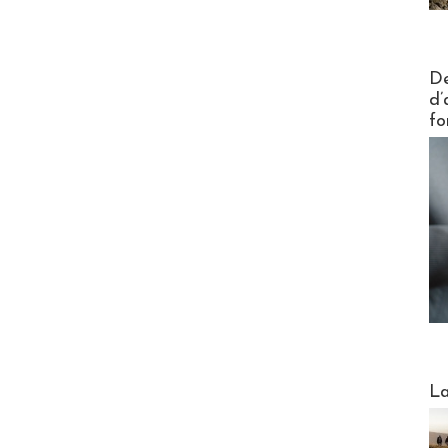
Actus V
De
d’
fo
Webinai
La