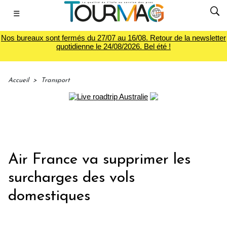
☰
Nos bureaux sont fermés du 27/07 au 16/08. Retour de la newsletter
quotidienne le 24/08/2026. Bel été !
Accueil
>
Transport
Air France va supprimer les
surcharges des vols
domestiques