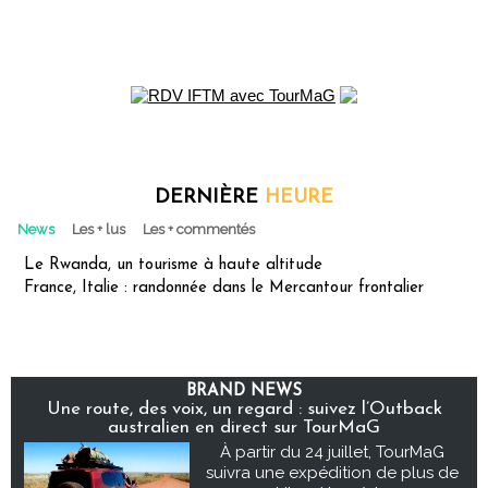
DERNIÈRE
HEURE
News
Les + lus
Les + commentés
Le Rwanda, un tourisme à haute altitude
France, Italie : randonnée dans le Mercantour frontalier
BRAND NEWS
Une route, des voix, un regard : suivez l’Outback
australien en direct sur TourMaG
À partir du 24 juillet, TourMaG
suivra une expédition de plus de