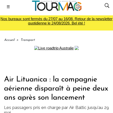
☰
Nos bureaux sont fermés du 27/07 au 16/08. Retour de la newsletter
quotidienne le 24/08/2026. Bel été !
Accueil
>
Transport
Air Lituanica : la compagnie
aérienne disparaît à peine deux
ans après son lancement
Les passagers pris en charge par Air Baltic jusqu'au 29
mai