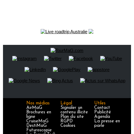
Nos médias
Légal
Utiles
AirMaG
Signaler un
Contact
Brochures en
contenu illicite
Publicité
ligne
Plan du site
Agenda
CruiseMaG
RGPD
La presse en
DestiMaG
Cookies
parle
Futuroscopie