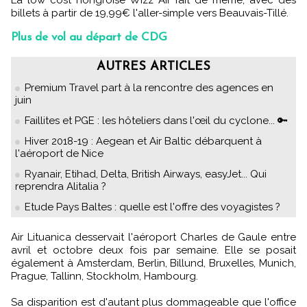
La low cost hongroise Wizz Air fait de même, avec des
billets à partir de 19,99€ l'aller-simple vers Beauvais-Tillé.
Plus de vol au départ de CDG
AUTRES ARTICLES
Premium Travel part à la rencontre des agences en
juin
Faillites et PGE : les hôteliers dans l'œil du cyclone... 🔑
Hiver 2018-19 : Aegean et Air Baltic débarquent à
l'aéroport de Nice
Ryanair, Etihad, Delta, British Airways, easyJet... Qui
reprendra Alitalia ?
Etude Pays Baltes : quelle est l'offre des voyagistes ?
Air Lituanica desservait l'aéroport Charles de Gaule entre
avril et octobre deux fois par semaine. Elle se posait
également à Amsterdam, Berlin, Billund, Bruxelles, Munich,
Prague, Tallinn, Stockholm, Hambourg.
Sa disparition est d'autant plus dommageable que l'office