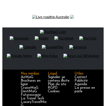
Nos médias
Légal
Utiles
AirMaG
Signaler un
Contact
Brochures en
contenu illicite
Publicité
ligne
Plan du site
Agenda
CruiseMaG
RGPD
La presse en
DestiMaG
Cookies
parle
Futuroscopie
La Travel Tech
LuxuryTravelMa
G