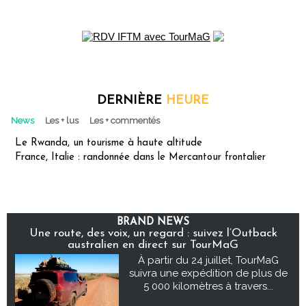
DERNIÈRE
HEURE
News
Les + lus
Les + commentés
Le Rwanda, un tourisme à haute altitude
France, Italie : randonnée dans le Mercantour frontalier
BRAND NEWS
Une route, des voix, un regard : suivez l’Outback
australien en direct sur TourMaG
À partir du 24 juillet, TourMaG
suivra une expédition de plus de
5 000 kilomètres à travers...