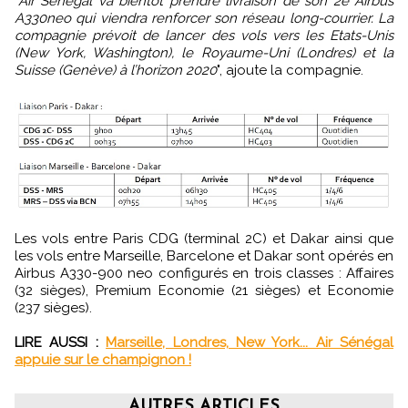
"
Air Sénégal va bientôt prendre livraison de son 2e Airbus
A330neo qui viendra renforcer son réseau long-courrier. La
compagnie prévoit de lancer des vols vers les Etats-Unis
(New York, Washington), le Royaume-Uni (Londres) et la
Suisse (Genève) à l’horizon 2020
", ajoute la compagnie.
Les vols entre Paris CDG (terminal 2C) et Dakar ainsi que
les vols entre Marseille, Barcelone et Dakar sont opérés en
Airbus A330-900 neo configurés en trois classes : Affaires
(32 sièges), Premium Economie (21 sièges) et Economie
(237 sièges).
LIRE AUSSI :
Marseille, Londres, New York... Air Sénégal
appuie sur le champignon !
AUTRES ARTICLES