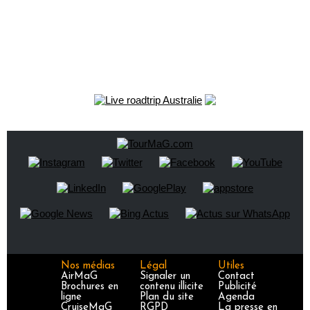
Nos médias
Légal
Utiles
AirMaG
Signaler un
Contact
Brochures en
contenu illicite
Publicité
ligne
Plan du site
Agenda
CruiseMaG
RGPD
La presse en