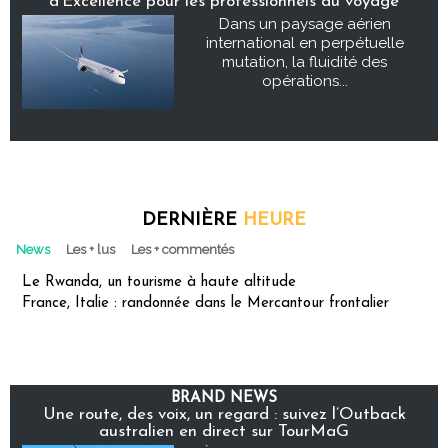
d’Excellence pour les professionnels du voyage
Dans un paysage aérien
international en perpétuelle
mutation, la fluidité des
opérations...
DERNIÈRE
HEURE
News
Les + lus
Les + commentés
Le Rwanda, un tourisme à haute altitude
France, Italie : randonnée dans le Mercantour frontalier
BRAND NEWS
Une route, des voix, un regard : suivez l’Outback
australien en direct sur TourMaG