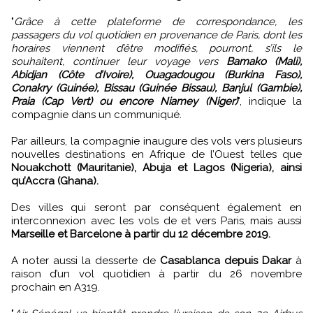
"
Grâce à cette plateforme de correspondance, les
passagers du vol quotidien en provenance de Paris, dont les
horaires viennent d’être modifiés, pourront, s’ils le
souhaitent, continuer leur voyage vers
Bamako (Mali),
Abidjan (Côte d’Ivoire), Ouagadougou (Burkina Faso),
Conakry (Guinée), Bissau (Guinée Bissau), Banjul (Gambie),
Praia (Cap Vert) ou encore Niamey (Niger)
", indique la
compagnie dans un communiqué.
Par ailleurs, la compagnie inaugure des vols vers plusieurs
nouvelles destinations en Afrique de l’Ouest telles que
Nouakchott (Mauritanie), Abuja et Lagos (Nigeria), ainsi
qu’Accra (Ghana).
Des villes qui seront par conséquent également en
interconnexion avec les vols de et vers Paris, mais aussi
Marseille et Barcelone à partir du 12 décembre 2019.
A noter aussi la desserte de
Casablanca depuis Dakar
à
raison d’un vol quotidien à partir du 26 novembre
prochain en A319.