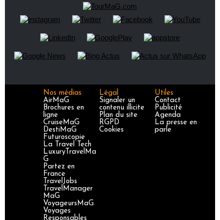
Nos médias
Légal
Utiles
AirMaG
Signaler un
Contact
Brochures en
contenu illicite
Publicité
ligne
Plan du site
Agenda
CruiseMaG
RGPD
La presse en
DestiMaG
Cookies
parle
Futuroscopie
La Travel Tech
LuxuryTravelMa
G
Partez en
France
TravelJobs
TravelManager
MaG
VoyageursMaG
Voyages
Responsables