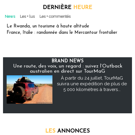
DERNIÈRE
HEURE
News
Les + lus
Les + commentés
Le Rwanda, un tourisme à haute altitude
France, Italie : randonnée dans le Mercantour frontalier
BRAND NEWS
Une route, des voix, un regard : suivez l’Outback
australien en direct sur TourMaG
À partir du 24 juillet, TourMaG
suivra une expédition de plus de
5 000 kilomètres à travers...
LES
ANNONCES