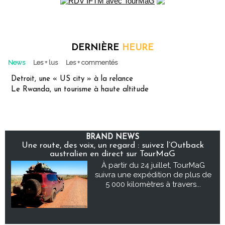
DERNIÈRE
HEURE
News
Les + lus
Les + commentés
Detroit, une « US city » à la relance
Le Rwanda, un tourisme à haute altitude
BRAND NEWS
Une route, des voix, un regard : suivez l’Outback
australien en direct sur TourMaG
À partir du 24 juillet, TourMaG
suivra une expédition de plus de
5 000 kilomètres à travers...