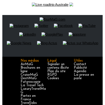
Nos médias
Légal
Utiles
AirMaG
Signaler un
Contact
Brochures en
contenu illicite
Publicité
ligne
Plan du site
Agenda
CruiseMaG
RGPD
La presse en
DestiMaG
Cookies
parle
Futuroscopie
La Travel Tech
LuxuryTravelMa
G
Partez en
France
TravelJobs