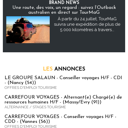
BRAND NEWS
Une route, des voix, un regard : suivez l’Outback
australien en direct sur TourMaG
À partir du 24 juillet, TourMaG
suivra une expédition de plus de
5 000 kilomètres à travers...
LES
ANNONCES
LE GROUPE SALAUN - Conseiller voyages H/F - CDI
- (Nancy (54))
OFFRES D'EMPLOI TOURISME
CARREFOUR VOYAGES - Alternant(e) Chargé(e) de
ressources humaines H/F - (Massy/Evry (91))
ALTERNANCE / STAGES TOURISME
CARREFOUR VOYAGES - Conseiller voyages H/F -
CDD - (Vannes (56))
OFFRES D'EMPLOI TOURISME