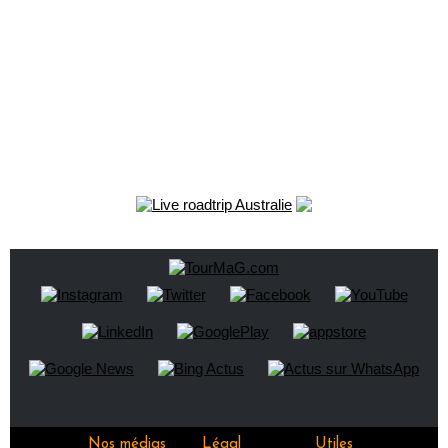
Nos médias
Légal
Utiles