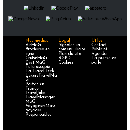
Nos médias
Légal
Utiles
AirMaG
Signaler un
Contact
Brochures en
contenu illicite
Publicité
ligne
Plan du site
Agenda
CruiseMaG
RGPD
La presse en
DestiMaG
Cookies
parle
Futuroscopie
La Travel Tech
LuxuryTravelMa
G
Partez en
France
TravelJobs
TravelManager
MaG
VoyageursMaG
Voyages
Responsables