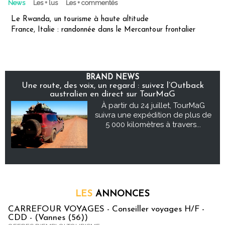
News
Les + lus
Les + commentés
Le Rwanda, un tourisme à haute altitude
France, Italie : randonnée dans le Mercantour frontalier
BRAND NEWS
Une route, des voix, un regard : suivez l’Outback
australien en direct sur TourMaG
À partir du 24 juillet, TourMaG
suivra une expédition de plus de
5 000 kilomètres à travers...
LES
ANNONCES
CARREFOUR VOYAGES - Conseiller voyages H/F -
CDD - (Vannes (56))