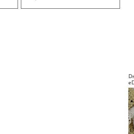
AirMa
Dr
e