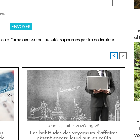
res
DESTI
Le
al
x ou diffamatoires seront aussitôt supprimés par le modérateur.
<
>
Product
IF
Jeudi 23 Juillet 2026 - 19:26
Li
as
Les habitudes des voyageurs d'affaires
v
de
pèsent encore lourd sur les coûts