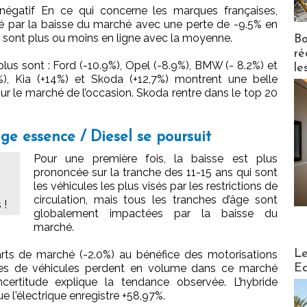
négatif En ce qui concerne les marques françaises,
té par la baisse du marché avec une perte de -9.5% en
 sont plus ou moins en ligne avec la moyenne.
Bo
ré
plus sont : Ford (-10.9%), Opel (-8.9%), BMW (- 8.2%) et
le
%), Kia (+14%) et Skoda (+12,7%) montrent une belle
ur le marché de l’occasion. Skoda rentre dans le top 20
age essence / Diesel se poursuit
Pour une première fois, la baisse est plus
prononcée sur la tranche des 11-15 ans qui sont
les véhicules les plus visés par les restrictions de
circulation, mais tous les tranches d’âge sont
 !
globalement impactées par la baisse du
marché.
Distribu
Le
rts de marché (-2.0%) au bénéfice des motorisations
Ed
pes de véhicules perdent en volume dans ce marché
ncertitude explique la tendance observée. L’hybride
 l'électrique enregistre +58,97%.