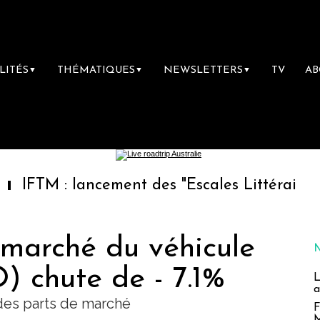
LITÉS
THÉMATIQUES
NEWSLETTERS
TV
A
▼
▼
▼
 lancement des "Escales Littéraires", la prem
 marché du véhicule
) chute de - 7.1%
L
a
des parts de marché
F
M