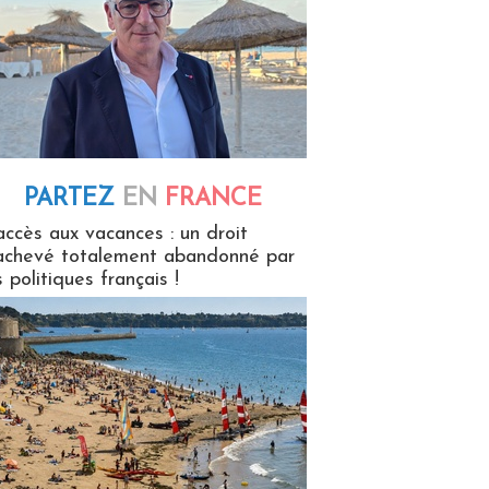
PARTEZ
EN
FRANCE
 en France
accès aux vacances : un droit
achevé totalement abandonné par
s politiques français !