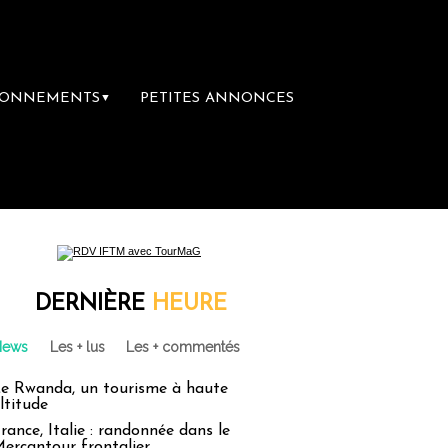
BONNEMENTS
PETITES ANNONCES
▼
ière librairie du voyage
Le groupe Sainte-
DERNIÈRE
HEURE
News
Les + lus
Les + commentés
e Rwanda, un tourisme à haute
ltitude
rance, Italie : randonnée dans le
ercantour frontalier