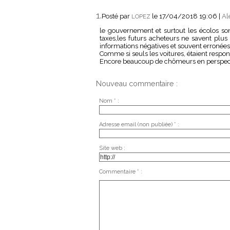
1.
Posté par
le 17/04/2018 19:06
|
Al
LOPEZ
le gouvernement et surtout les écolos so
taxes,les futurs acheteurs ne savent plus 
informations négatives et souvent erronées
Comme si seuls les voitures, étaient respo
Encore beaucoup de chômeurs en perspectiv
Nouveau commentaire :
Nom * :
Adresse email (non publiée) * :
Site web :
Commentaire * :