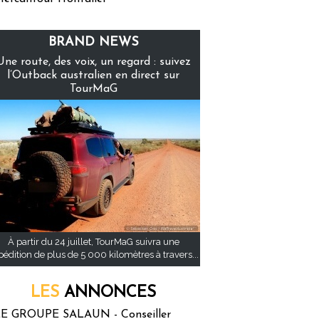
BRAND NEWS
Une route, des voix, un regard : suivez
l’Outback australien en direct sur
TourMaG
À partir du 24 juillet, TourMaG suivra une
pédition de plus de 5 000 kilomètres à travers...
LES
ANNONCES
E GROUPE SALAUN - Conseiller