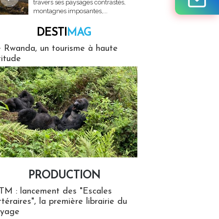
travers ses paysages contrastés,
montagnes imposantes,...
DESTI
MAG
MAG
 Rwanda, un tourisme à haute
titude
PRODUCTION
ion
TM : lancement des "Escales
ttéraires", la première librairie du
oyage