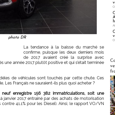
v
O
A
h
A
C
v
photo DR
O
La tendance à la baisse du marché se
confirme, puisque les deux derniers mois
de 2017 avaient créé la surprise avec
Publi-n
Co
s une année 2017 plutôt positive et qui s’était terminée
ve
fr
èles de véhicules sont touchés par cette chute. Ces
ude, Les Français ne sauraient-ils plus quoi acheter ?
neuf enregistre 156 382 immatriculations, soit une
 à janvier 2017 entraîné par des achats de motorisation
contre 41.1% pour les Diesel). Ainsi, le rapport VO/VN