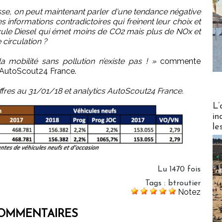
sse, on peut maintenant parler d'une tendance négative
 informations contradictoires qui freinent leur choix et
icule Diesel qui émet moins de CO2 mais plus de NOx et
circulation ?
a mobilité sans pollution n’existe pas ! »
commente
d’AutoScout24 France.
ffres au 31/01/18 et analytics AutoScout24 France.
Partez
L’
in
le
Lu 1470 fois
Tags
:
btroutier
Notez
OMMENTAIRES