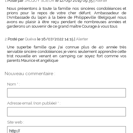
1.
Posté par
JACQUY SCIEUR
le 12/09/2019 09:35
|
Alerter
Nous présentons à toute la famille nos sincères condoléances et
prions pour le repos de votre cher défunt. Ambassadeur de
l'Ambassade du lapin à la bière de Philippeville (Belgique) nous
avons eu plaisir à être reçu pendant de nombreuses années et
garderons un souvenir de ce grand maître Courage à vous tous
2.
Posté par
Quéva
le 16/07/2022 14:15
|
Alerter
Une superbe famille que j'ai connue plus de 40 année très
serviable sincère condoléances je viens seulement apprendre cette
trist nouvelle en venant en camping car soyez fort comme vos
parents Maurice et angélique
Nouveau commentaire :
Nom * :
Adresse email (non publiée) * :
Site web :