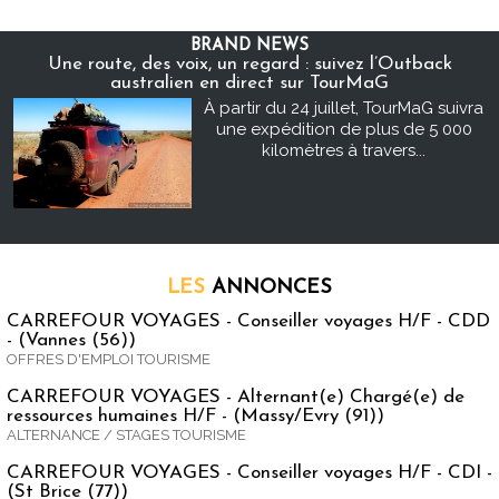
BRAND NEWS
Une route, des voix, un regard : suivez l’Outback
australien en direct sur TourMaG
À partir du 24 juillet, TourMaG suivra
une expédition de plus de 5 000
kilomètres à travers...
LES
ANNONCES
CARREFOUR VOYAGES - Conseiller voyages H/F - CDD
- (Vannes (56))
OFFRES D'EMPLOI TOURISME
CARREFOUR VOYAGES - Alternant(e) Chargé(e) de
ressources humaines H/F - (Massy/Evry (91))
ALTERNANCE / STAGES TOURISME
CARREFOUR VOYAGES - Conseiller voyages H/F - CDI -
(St Brice (77))