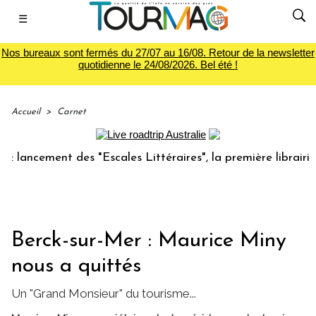
☰
Nos bureaux sont fermés du 27/07 au 16/08. Retour de la newsletter
quotidienne le 24/08/2026. Bel été !
Accueil
>
Carnet
ncement des "Escales Littéraires", la première librairie du 
Berck-sur-Mer : Maurice Miny
nous a quittés
Un "Grand Monsieur" du tourisme...