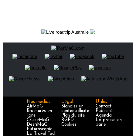
Nos médias
Légal
Utiles
AirMaG
Signaler un
Contact
Brochures en
contenu illicite
Publicité
ligne
Plan du site
Agenda
CruiseMaG
RGPD
La presse en
DestiMaG
Cookies
parle
Futuroscopie
La Travel Tech