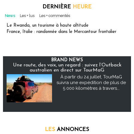
DERNIÈRE
HEURE
News
Les + lus
Les + commentés
Le Rwanda, un tourisme à haute altitude
France, Italie : randonnée dans le Mercantour frontalier
BRAND NEWS
Une route, des voix, un regard : suivez l’Outback
australien en direct sur TourMaG
À partir du 24 juillet, TourMaG
suivra une expédition de plus de
5 000 kilomètres à travers...
LES
ANNONCES