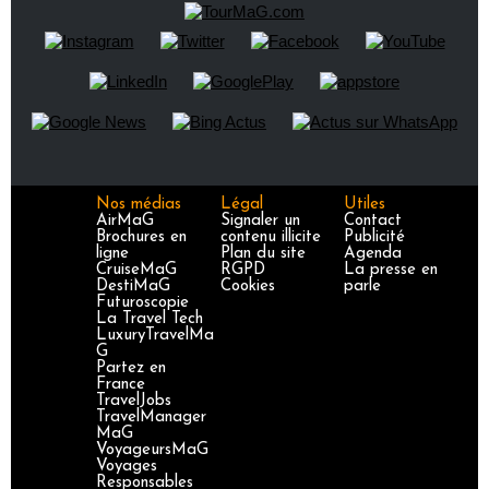
Nos médias
Légal
Utiles
AirMaG
Signaler un
Contact
Brochures en
contenu illicite
Publicité
ligne
Plan du site
Agenda
CruiseMaG
RGPD
La presse en
DestiMaG
Cookies
parle
Futuroscopie
La Travel Tech
LuxuryTravelMa
G
Partez en
France
TravelJobs
TravelManager
MaG
VoyageursMaG
Voyages
Responsables