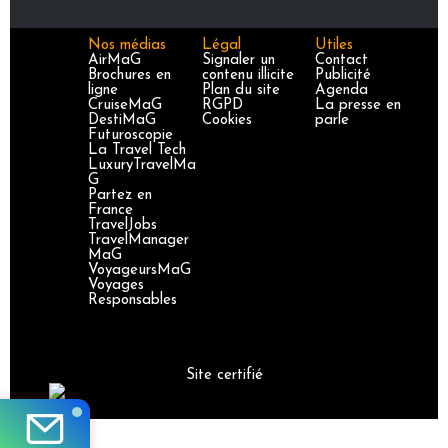
Nos médias
Légal
Utiles
AirMaG
Signaler un
Contact
Brochures en
contenu illicite
Publicité
ligne
Plan du site
Agenda
CruiseMaG
RGPD
La presse en
DestiMaG
Cookies
parle
Futuroscopie
La Travel Tech
LuxuryTravelMa
G
Partez en
France
TravelJobs
TravelManager
MaG
VoyageursMaG
Voyages
Responsables
Site certifié