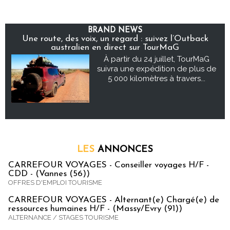
BRAND NEWS
Une route, des voix, un regard : suivez l’Outback
australien en direct sur TourMaG
À partir du 24 juillet, TourMaG
suivra une expédition de plus de
5 000 kilomètres à travers...
LES
ANNONCES
CARREFOUR VOYAGES - Conseiller voyages H/F -
CDD - (Vannes (56))
OFFRES D'EMPLOI TOURISME
CARREFOUR VOYAGES - Alternant(e) Chargé(e) de
ressources humaines H/F - (Massy/Evry (91))
ALTERNANCE / STAGES TOURISME