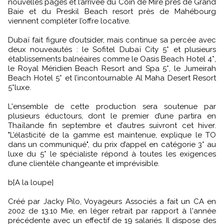
nouvelles pages et l’arrivée du Coin de Mire près de Grand
Baie et du Preskil Beach resort près de Mahébourg
viennent compléter l’offre locative.
Dubaï fait figure d’outsider, mais continue sa percée avec
deux nouveautés : le Sofitel Dubaï City 5* et plusieurs
établissements balnéaires comme le Oasis Beach Hotel 4*,
le Royal Méridien Beach Resort and Spa 5*, le Jumeirah
Beach Hotel 5* et l’incontournable Al Maha Desert Resort
5*luxe.
L'ensemble de cette production sera soutenue par
plusieurs éductours, dont le premier d’une partira en
Thaïlande fin septembre et d’autres suivront cet hiver.
"L’élasticité de la gamme est maintenue, explique le TO
dans un communiqué", du prix d’appel en catégorie 3* au
luxe du 5* le spécialiste répond à toutes les exigences
d’une clientèle changeante et imprévisible.
b[A la loupe]
Créé par Jacky Pilo, Voyageurs Associés a fait un CA en
2002 de 13.10 Mie, en léger retrait par rapport à l'année
précédente avec un effectif de 19 salariés. Il dispose des