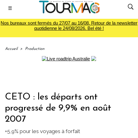
☰
Nos bureaux sont fermés du 27/07 au 16/08. Retour de la newsletter
quotidienne le 24/08/2026. Bel été !
Accueil
>
Production
CETO : les départs ont
progressé de 9,9% en août
2007
+5,9% pour les voyages à forfait