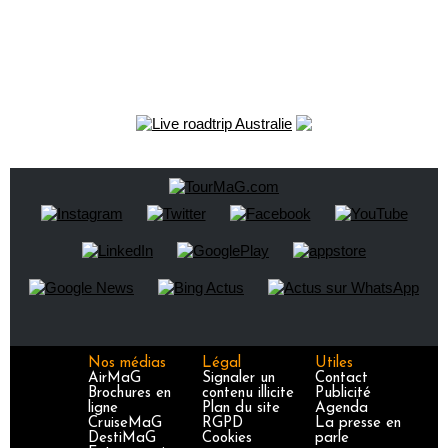
Nos médias
Légal
Utiles
AirMaG
Signaler un
Contact
Brochures en
contenu illicite
Publicité
ligne
Plan du site
Agenda
CruiseMaG
RGPD
La presse en
DestiMaG
Cookies
parle