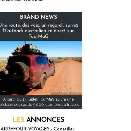
BRAND NEWS
Une route, des voix, un regard : suivez
l’Outback australien en direct sur
TourMaG
À partir du 24 juillet, TourMaG suivra une
pédition de plus de 5 000 kilomètres à travers...
LES
ANNONCES
ARREFOUR VOYAGES - Conseiller