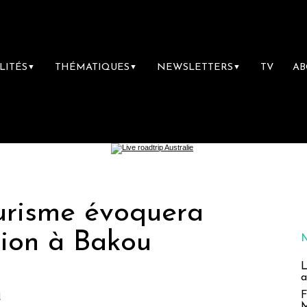
LITÉS
THÉMATIQUES
NEWSLETTERS
TV
A
▼
▼
▼
urisme évoquera
tion à Bakou
L
a
u
F
M