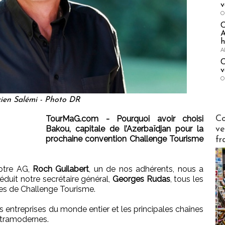
v
O
A
h
A
C
v
O
ien Salémi - Photo DR
Publi-n
Co
TourMaG.com - Pourquoi avoir choisi
Bakou, capitale de l’Azerbaïdjan pour la
ve
prochaine convention Challenge Tourisme
fr
notre AG,
Roch Guilabert
, un de nos adhérents, nous a
duit notre secrétaire général,
Georges Rudas
, tous les
ues de Challenge Tourisme.
les entreprises du monde entier et les principales chaînes
ultramodernes.