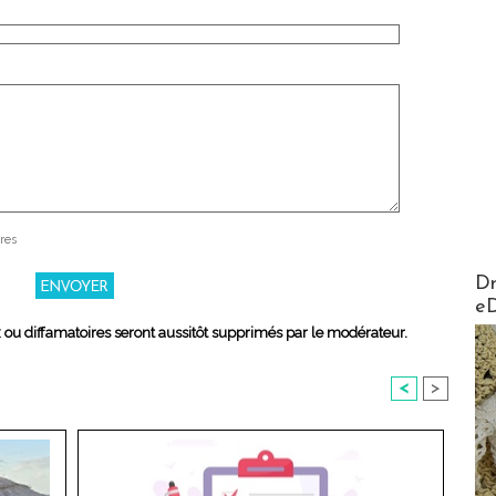
res
AirMa
Dr
e
x ou diffamatoires seront aussitôt supprimés par le modérateur.
<
>