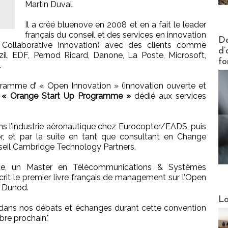
Martin Duval.
Il a créé bluenove en 2008 et en a fait le leader
français du conseil et des services en innovation
Actus V
De
 Collaborative Innovation) avec des clients comme
d’
zil, EDF, Pernod Ricard, Danone, La Poste, Microsoft,
fo
.
ramme d’ « Open Innovation » (innovation ouverte et
e « Orange Start Up Programme »
dédié aux services
ns l’industrie aéronautique chez Eurocopter/EADS, puis
r, et par la suite en tant que consultant en Change
eil Cambridge Technology Partners.
ue, un Master en Télécommunications & Systèmes
rit le premier livre français de management sur l’Open
s Dunod.
Webinai
La
dans nos débats et échanges durant cette convention
re prochain."