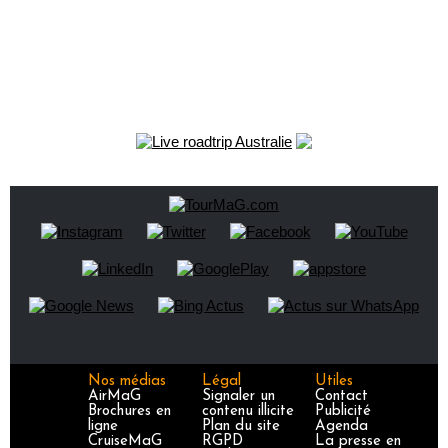
Nos médias
Légal
Utiles
AirMaG
Signaler un
Contact
Brochures en
contenu illicite
Publicité
ligne
Plan du site
Agenda
CruiseMaG
RGPD
La presse en