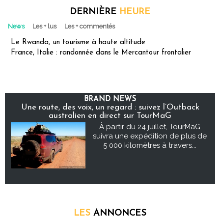
DERNIÈRE
HEURE
News
Les + lus
Les + commentés
Le Rwanda, un tourisme à haute altitude
France, Italie : randonnée dans le Mercantour frontalier
BRAND NEWS
Une route, des voix, un regard : suivez l’Outback
australien en direct sur TourMaG
À partir du 24 juillet, TourMaG
suivra une expédition de plus de
5 000 kilomètres à travers...
LES
ANNONCES