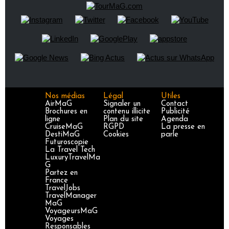
Nos médias
Légal
Utiles
AirMaG
Signaler un
Contact
Brochures en
contenu illicite
Publicité
ligne
Plan du site
Agenda
CruiseMaG
RGPD
La presse en
DestiMaG
Cookies
parle
Futuroscopie
La Travel Tech
LuxuryTravelMa
G
Partez en
France
TravelJobs
TravelManager
MaG
VoyageursMaG
Voyages
Responsables