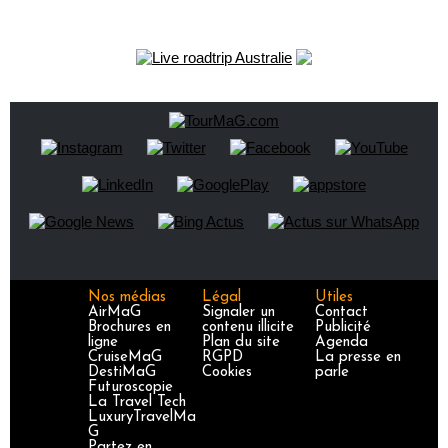
Nos médias
Légal
Utiles
AirMaG
Signaler un
Contact
Brochures en
contenu illicite
Publicité
ligne
Plan du site
Agenda
CruiseMaG
RGPD
La presse en
DestiMaG
Cookies
parle
Futuroscopie
La Travel Tech
LuxuryTravelMa
G
Partez en