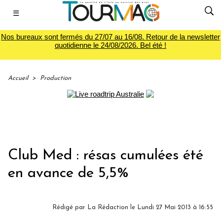
☰
Nos bureaux sont fermés du 27/07 au 16/08. Retour de la newsletter
quotidienne le 24/08/2026. Bel été !
Accueil
>
Production
Club Med : résas cumulées été
en avance de 5,5%
Rédigé par
La Rédaction
le Lundi 27 Mai 2013 à 16:55