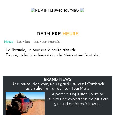
DERNIÈRE
HEURE
News
Les + lus
Les + commentés
Le Rwanda, un tourisme à haute altitude
France, Italie : randonnée dans le Mercantour frontalier
BRAND NEWS
Une route, des voix, un regard : suivez l’Outback
australien en direct sur TourMaG
À partir du 24 juillet, TourMaG
suivra une expédition de plus de
5 000 kilomètres à travers...