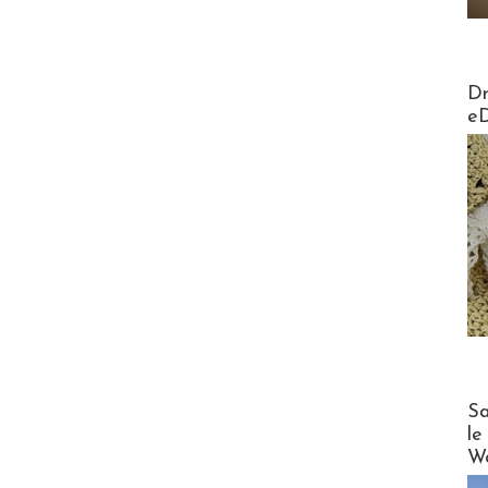
AirMa
Dr
e
Cruise
Sa
le
Wo