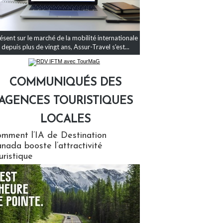
ésent sur le marché de la mobilité internationale
depuis plus de vingt ans, Assur-Travel s'est...
COMMUNIQUÉS DES
AGENCES TOURISTIQUES
LOCALES
qués des agences touristiques locales
mment l’IA de Destination
nada booste l’attractivité
uristique