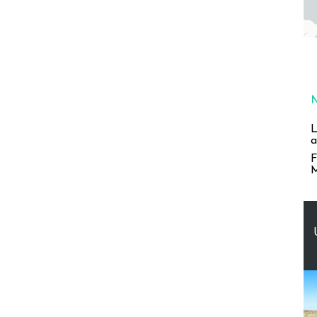
L
a
F
M