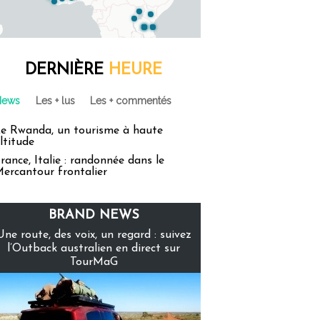
DERNIÈRE
HEURE
News
Les + lus
Les + commentés
e Rwanda, un tourisme à haute
ltitude
rance, Italie : randonnée dans le
ercantour frontalier
BRAND NEWS
Une route, des voix, un regard : suivez
l’Outback australien en direct sur
TourMaG