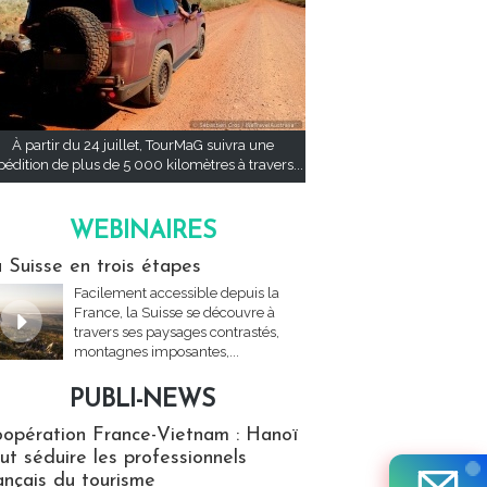
À partir du 24 juillet, TourMaG suivra une
pédition de plus de 5 000 kilomètres à travers...
WEBINAIRES
res
 Suisse en trois étapes
Facilement accessible depuis la
France, la Suisse se découvre à
travers ses paysages contrastés,
montagnes imposantes,...
PUBLI-NEWS
ews
opération France-Vietnam : Hanoï
ut séduire les professionnels
ançais du tourisme