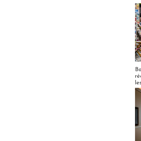
Bo
ré
le