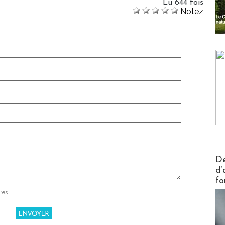
Lu 644 fois
Notez
Actus V
De
d’
fo
res