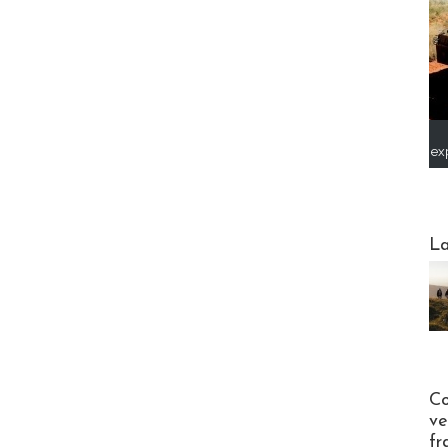
ex
Webinai
La
Publi-n
Co
ve
fr