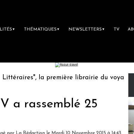
LITÉS
THÉMATIQUES
NEWSLETTERS
TV
A
▼
▼
▼
éraires", la première librairie du voyage
L
TV a rassemblé 25
igé par
La Rédaction
le Mardi 10 Novembre 2015 à 14:43