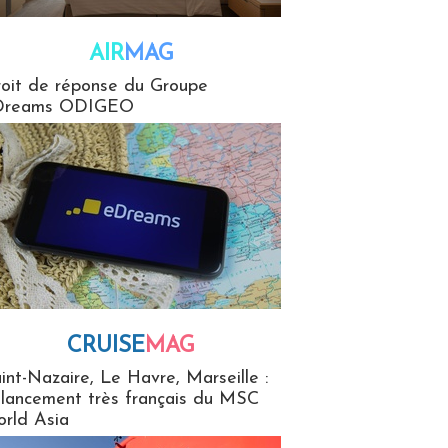
AIR
MAG
G
oit de réponse du Groupe
Dreams ODIGEO
CRUISE
MAG
MaG
int-Nazaire, Le Havre, Marseille :
 lancement très français du MSC
rld Asia