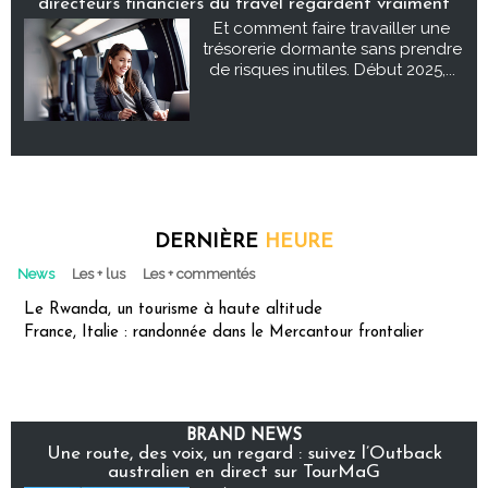
directeurs financiers du travel regardent vraiment
Et comment faire travailler une
trésorerie dormante sans prendre
de risques inutiles. Début 2025,...
DERNIÈRE
HEURE
News
Les + lus
Les + commentés
Le Rwanda, un tourisme à haute altitude
France, Italie : randonnée dans le Mercantour frontalier
BRAND NEWS
Une route, des voix, un regard : suivez l’Outback
australien en direct sur TourMaG