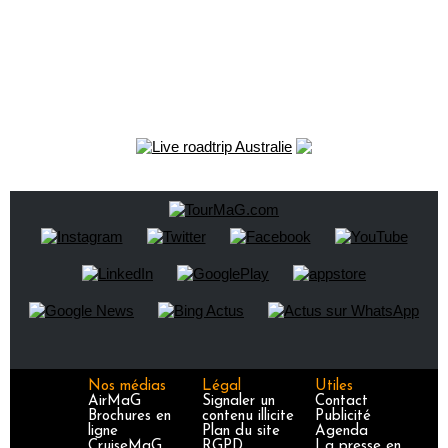
Nos médias
Légal
Utiles
AirMaG
Signaler un
Contact
Brochures en
contenu illicite
Publicité
ligne
Plan du site
Agenda
CruiseMaG
RGPD
La presse en