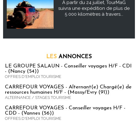
À partir du 24 juillet, TourMaG
suivra une expédition de plus de
5 000 kilomètres à travers...
LES
ANNONCES
LE GROUPE SALAUN - Conseiller voyages H/F - CDI
- (Nancy (54))
OFFRES D'EMPLOI TOURISME
CARREFOUR VOYAGES - Alternant(e) Chargé(e) de
ressources humaines H/F - (Massy/Evry (91))
ALTERNANCE / STAGES TOURISME
CARREFOUR VOYAGES - Conseiller voyages H/F -
CDD - (Vannes (56))
OFFRES D'EMPLOI TOURISME