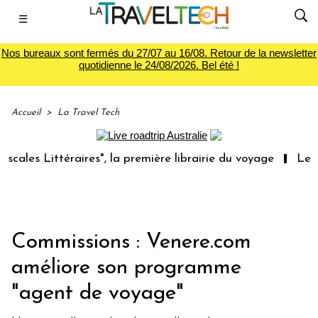
☰
Nos bureaux sont fermés du 27/07 au 16/08. Retour de la newsletter
quotidienne le 24/08/2026. Bel été !
Accueil
>
La Travel Tech
s Littéraires", la première librairie du voyage
Le group
Commissions : Venere.com
améliore son programme
"agent de voyage"