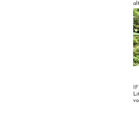
al
Product
IF
Li
v