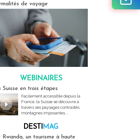
rmalités de voyage
WEBINAIRES
res
 Suisse en trois étapes
Facilement accessible depuis la
France, la Suisse se découvre à
travers ses paysages contrastés,
montagnes imposantes,...
DESTI
MAG
MAG
 Rwanda, un tourisme à haute