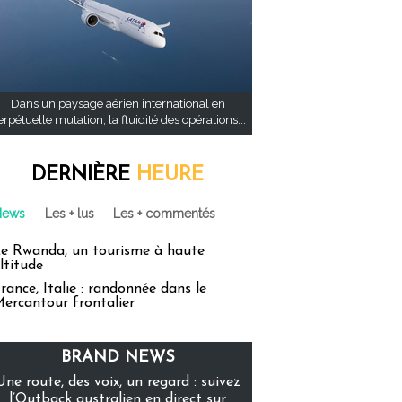
Dans un paysage aérien international en
rpétuelle mutation, la fluidité des opérations...
DERNIÈRE
HEURE
News
Les + lus
Les + commentés
e Rwanda, un tourisme à haute
ltitude
rance, Italie : randonnée dans le
ercantour frontalier
BRAND NEWS
Une route, des voix, un regard : suivez
l’Outback australien en direct sur