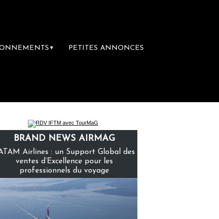
BONNEMENTS
PETITES ANNONCES
▼
ière librairie du voyage
Le groupe Sainte-
BRAND NEWS AIRMAG
ATAM Airlines : un Support Global des
ventes d’Excellence pour les
professionnels du voyage