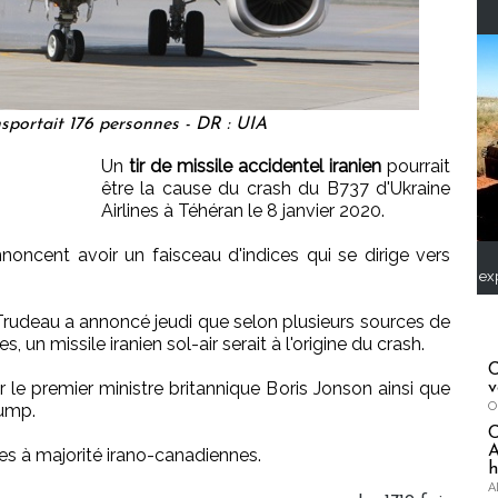
nsportait 176 personnes - DR : UIA
Un
tir de missile accidentel iranien
pourrait
être la cause du crash du B737 d'Ukraine
Airlines à Téhéran le 8 janvier 2020.
noncent avoir un faisceau d'indices qui se dirige vers
ex
Trudeau a annoncé jeudi que selon plusieurs sources de
un missile iranien sol-air serait à l'origine du crash.
C
le premier ministre britannique Boris Jonson ainsi que
v
O
rump.
A
mes à majorité irano-canadiennes.
h
A