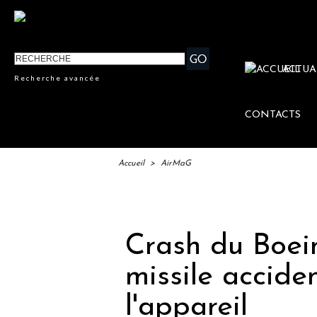
ACTUA
Recherche avancée
CONTACTS
Accueil
>
AirMaG
IFTM :
Crash du Boein
missile accide
l'appareil