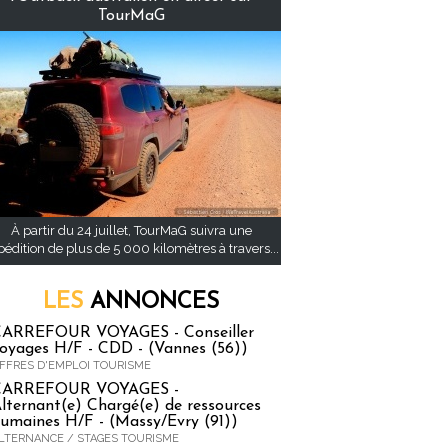
TourMaG
À partir du 24 juillet, TourMaG suivra une
pédition de plus de 5 000 kilomètres à travers...
LES
ANNONCES
ARREFOUR VOYAGES - Conseiller
oyages H/F - CDD - (Vannes (56))
FFRES D'EMPLOI TOURISME
CARREFOUR VOYAGES -
lternant(e) Chargé(e) de ressources
umaines H/F - (Massy/Evry (91))
LTERNANCE / STAGES TOURISME