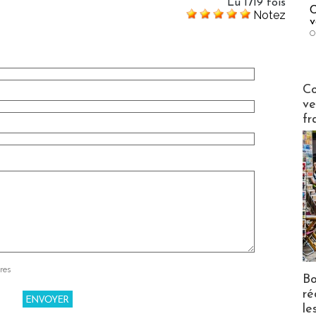
Lu 1719 fois
C
Notez
v
O
Publi-n
Co
ve
fr
res
Bo
ré
le