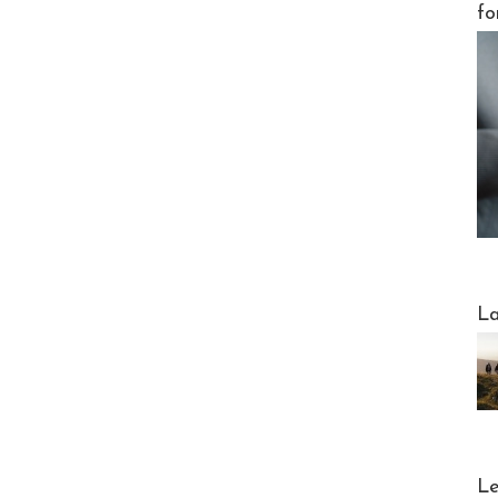
fo
Webinai
La
DESTI
Le