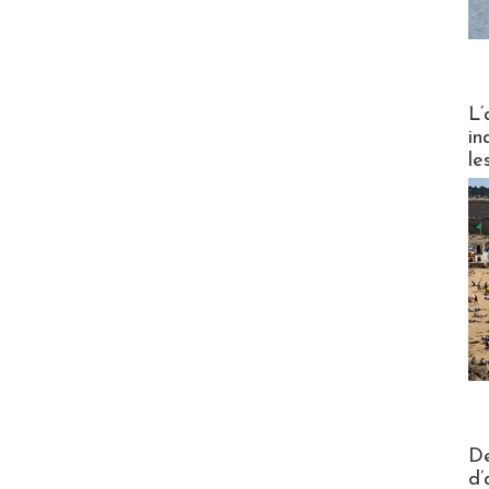
Partez
L’
in
le
Actus V
De
d’