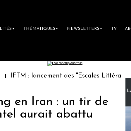
LITÉS
THÉMATIQUES
NEWSLETTERS
TV
A
▼
▼
▼
 lancement des "Escales Littéraires", la prem
L
g en Iran : un tir de
ntel aurait abattu