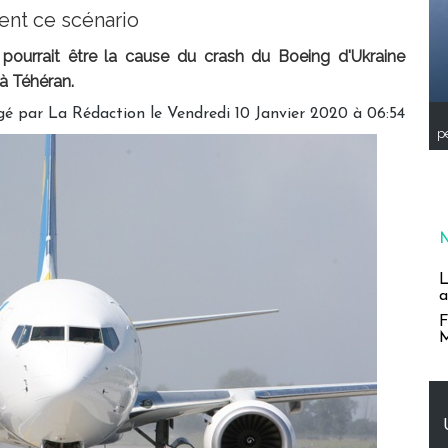
ent ce scénario
l pourrait être la cause du crash du Boeing d'Ukraine
 à Téhéran.
gé par
La Rédaction
le Vendredi 10 Janvier 2020 à 06:54
pe
L
a
F
M