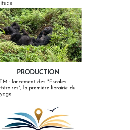
titude
PRODUCTION
ion
TM : lancement des "Escales
ttéraires", la première librairie du
oyage