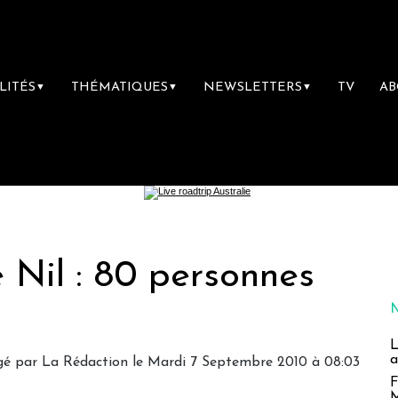
LITÉS
THÉMATIQUES
NEWSLETTERS
TV
A
▼
▼
▼
e Nil : 80 personnes
L
a
gé par La Rédaction le Mardi 7 Septembre 2010 à 08:03
F
M