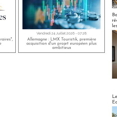
Bo
ré
le
Vendredi 24 Juillet 2026 - 07:28
aires",
Allemagne : LMX Touristik, première
e
acquisition d'un projet européen plus
ambitieux
Distribu
Le
Ed