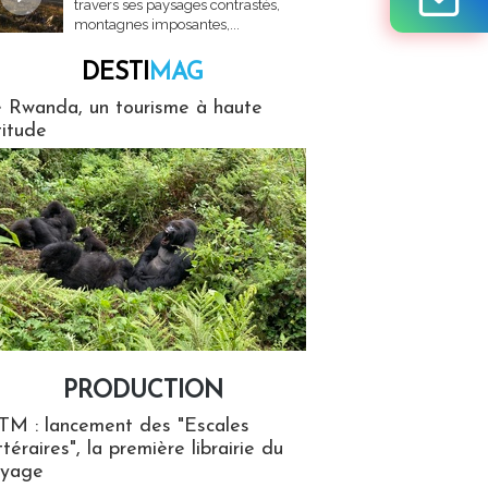
travers ses paysages contrastés,
montagnes imposantes,...
DESTI
MAG
MAG
 Rwanda, un tourisme à haute
titude
PRODUCTION
ion
TM : lancement des "Escales
ttéraires", la première librairie du
oyage