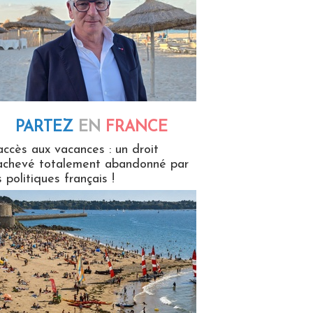
PARTEZ
EN
FRANCE
 en France
accès aux vacances : un droit
achevé totalement abandonné par
s politiques français !