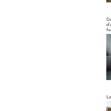
Actus V
De
d’
fo
Webinai
La