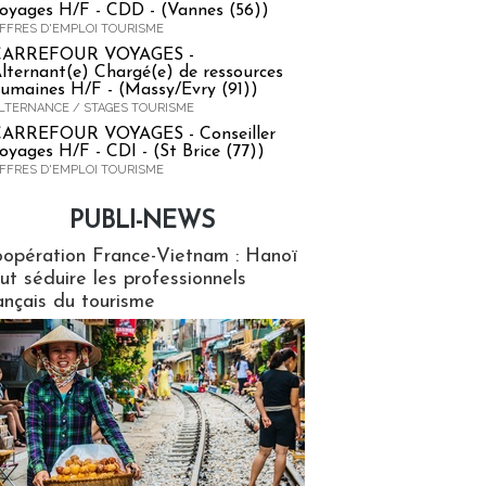
oyages H/F - CDD - (Vannes (56))
FFRES D'EMPLOI TOURISME
CARREFOUR VOYAGES -
lternant(e) Chargé(e) de ressources
umaines H/F - (Massy/Evry (91))
LTERNANCE / STAGES TOURISME
ARREFOUR VOYAGES - Conseiller
oyages H/F - CDI - (St Brice (77))
FFRES D'EMPLOI TOURISME
PUBLI-NEWS
ews
opération France-Vietnam : Hanoï
ut séduire les professionnels
ançais du tourisme