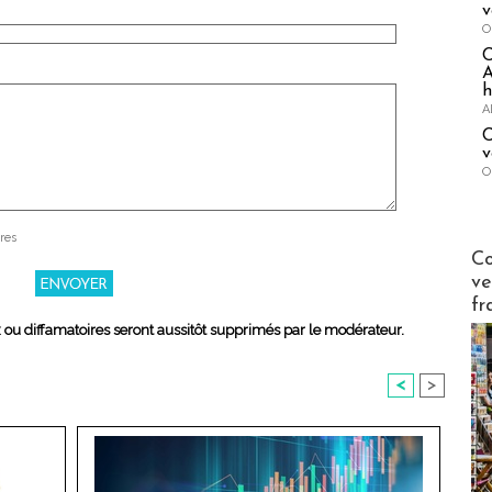
v
O
A
h
A
C
v
O
res
Publi-n
Co
ve
fr
x ou diffamatoires seront aussitôt supprimés par le modérateur.
<
>