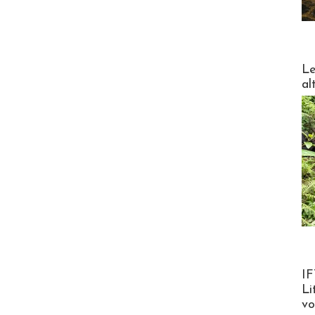
DESTI
Le
al
Product
IF
Li
v