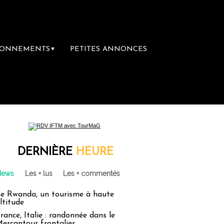
BONNEMENTS
PETITES ANNONCES
▼
DERNIÈRE
HEURE
News
Les + lus
Les + commentés
e Rwanda, un tourisme à haute
ltitude
rance, Italie : randonnée dans le
ercantour frontalier