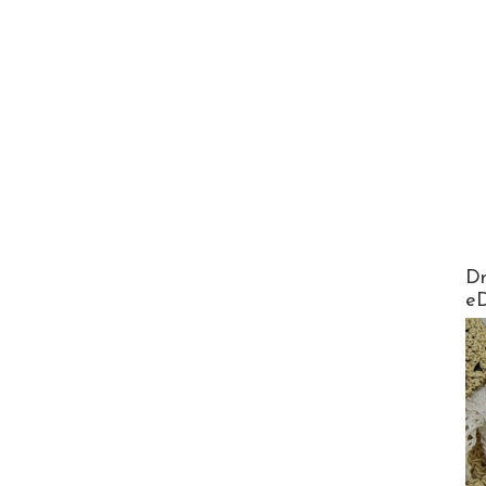
AirMa
Dr
e