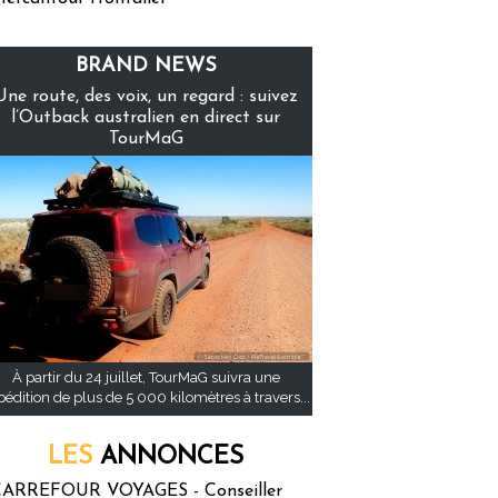
BRAND NEWS
Une route, des voix, un regard : suivez
l’Outback australien en direct sur
TourMaG
À partir du 24 juillet, TourMaG suivra une
pédition de plus de 5 000 kilomètres à travers...
LES
ANNONCES
ARREFOUR VOYAGES - Conseiller