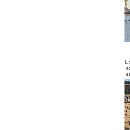
Partez
L’
in
le