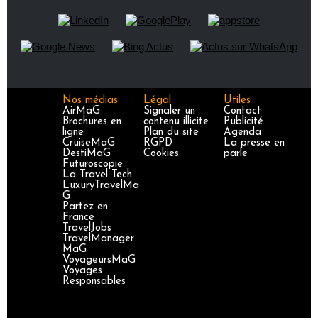
Nos médias
Légal
Utiles
AirMaG
Signaler un
Contact
Brochures en
contenu illicite
Publicité
ligne
Plan du site
Agenda
CruiseMaG
RGPD
La presse en
DestiMaG
Cookies
parle
Futuroscopie
La Travel Tech
LuxuryTravelMa
G
Partez en
France
TravelJobs
TravelManager
MaG
VoyageursMaG
Voyages
Responsables