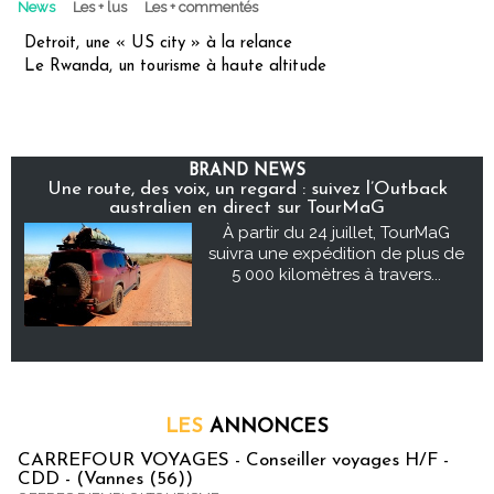
News
Les + lus
Les + commentés
Detroit, une « US city » à la relance
Le Rwanda, un tourisme à haute altitude
BRAND NEWS
Une route, des voix, un regard : suivez l’Outback
australien en direct sur TourMaG
À partir du 24 juillet, TourMaG
suivra une expédition de plus de
5 000 kilomètres à travers...
LES
ANNONCES
CARREFOUR VOYAGES - Conseiller voyages H/F -
CDD - (Vannes (56))