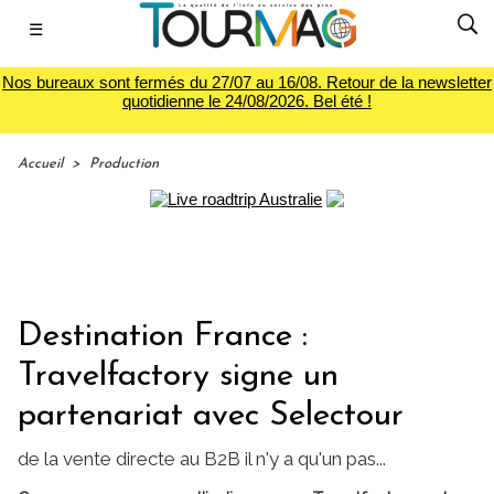
☰
Nos bureaux sont fermés du 27/07 au 16/08. Retour de la newsletter
quotidienne le 24/08/2026. Bel été !
Accueil
>
Production
Destination France :
Travelfactory signe un
partenariat avec Selectour
de la vente directe au B2B il n'y a qu'un pas...