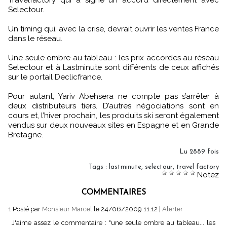
Travelfactory qui a signé un accord directement avec
Selectour.
Un timing qui, avec la crise, devrait ouvrir les ventes France
dans le réseau.
Une seule ombre au tableau : les prix accordes au réseau
Selectour et à Lastminute sont différents de ceux affichés
sur le portail Declicfrance.
Pour autant, Yariv Abehsera ne compte pas s’arrêter à
deux distributeurs tiers. D’autres négociations sont en
cours et, l’hiver prochain, les produits ski seront également
vendus sur deux nouveaux sites en Espagne et en Grande
Bretagne.
Lu 2889 fois
Tags
:
lastminute
,
selectour
,
travel factory
Notez
COMMENTAIRES
1.
Posté par
Monsieur Marcel
le 24/06/2009 11:12
|
Alerter
J'aime assez le commentaire : "une seule ombre au tableau... les