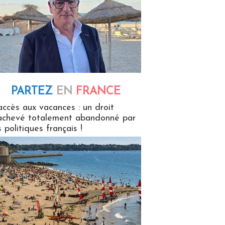
PARTEZ
EN
FRANCE
 en France
accès aux vacances : un droit
achevé totalement abandonné par
s politiques français !