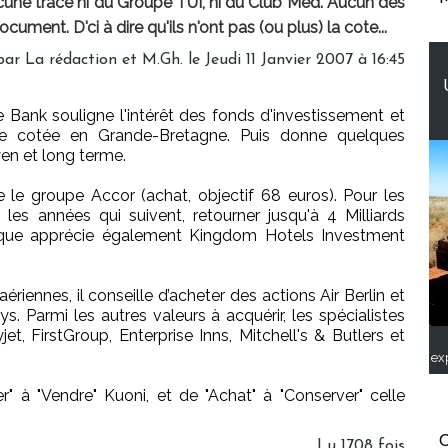
une trace ni du Groupe TUI, ni du Club Med. Aucun des
ument. D'ci à dire qu'ils n'ont pas (ou plus) la cote...
ar La rédaction et M.Gh. le Jeudi 11 Janvier 2007 à 16:45
Bank souligne l'intérêt des fonds d'investissement et
ière cotée en Grande-Bretagne. Puis donne quelques
yen et long terme.
e le groupe Accor (achat, objectif 68 euros). Pour les
les années qui suivent, retourner jusqu'à 4 Milliards
anque apprécie également Kingdom Hotels Investment
iennes, il conseille d’acheter des actions Air Berlin et
ys. Parmi les autres valeurs à acquérir, les spécialistes
et, FirstGroup, Enterprise Inns, Mitchell's & Butlers et
ex
" à "Vendre" Kuoni, et de "Achat" à "Conserver" celle
C
Lu 1708 fois