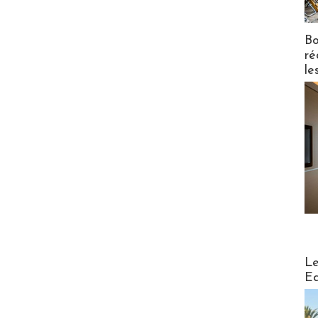
Bo
ré
le
Distribu
Le
Ed