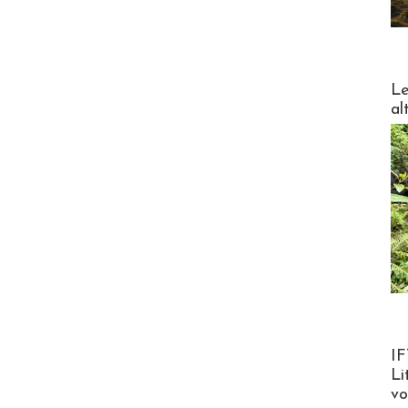
DESTI
Le
al
Product
IF
Li
v