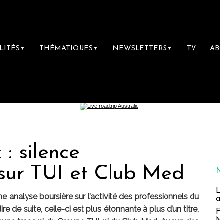
LITÉS
THÉMATIQUES
NEWSLETTERS
TV
A
▼
▼
▼
: silence
 sur TUI et Club Med
L
e analyse boursière sur l’activité des professionnels du
a
ire de suite, celle-ci est plus étonnante à plus d’un titre,
F
M