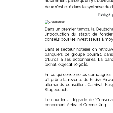
notamment parce qu'on y trouve auc
deux n'est cité dans la synthèse du doc
Rédigé p
Dans un premier temps, la Deutsche 
l'introduction du statut de fonc
conseils pour les investisseurs à mo
Dans le secteur hôtelier on retrouv
banquiers ce groupe pourrait, dans 
d'Euros à ses actionnaires. La b
(achat, objectif 10,90$).
En ce qui concerne les compagnies aér
p’il prône la revente de British Airwa
allemands conseillent Carnival, Easyj
Stagecoach.
Le courtier a dégradé de "Conserver
concernant Arriva et Greene King.