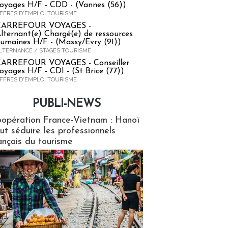
oyages H/F - CDD - (Vannes (56))
FFRES D'EMPLOI TOURISME
CARREFOUR VOYAGES -
lternant(e) Chargé(e) de ressources
umaines H/F - (Massy/Evry (91))
LTERNANCE / STAGES TOURISME
ARREFOUR VOYAGES - Conseiller
oyages H/F - CDI - (St Brice (77))
FFRES D'EMPLOI TOURISME
PUBLI-NEWS
ews
opération France-Vietnam : Hanoï
ut séduire les professionnels
ançais du tourisme