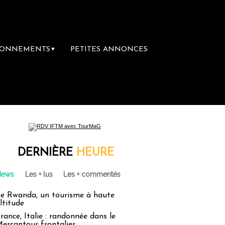
BONNEMENTS
PETITES ANNONCES
▼
DERNIÈRE
HEURE
News
Les + lus
Les + commentés
e Rwanda, un tourisme à haute
ltitude
rance, Italie : randonnée dans le
ercantour frontalier