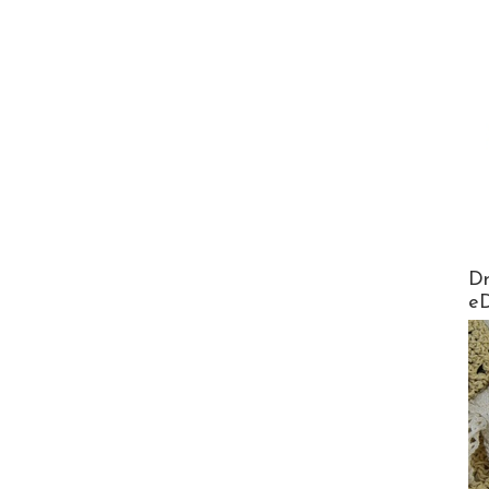
AirMa
Dr
e