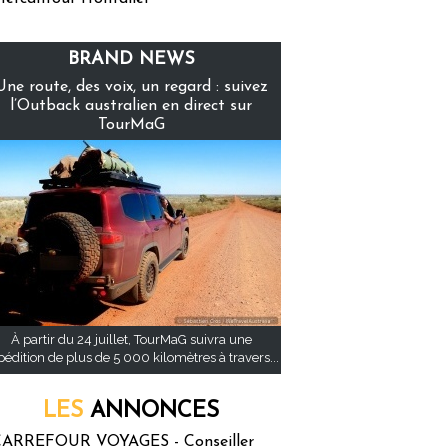
BRAND NEWS
Une route, des voix, un regard : suivez
l’Outback australien en direct sur
TourMaG
À partir du 24 juillet, TourMaG suivra une
pédition de plus de 5 000 kilomètres à travers...
LES
ANNONCES
ARREFOUR VOYAGES - Conseiller