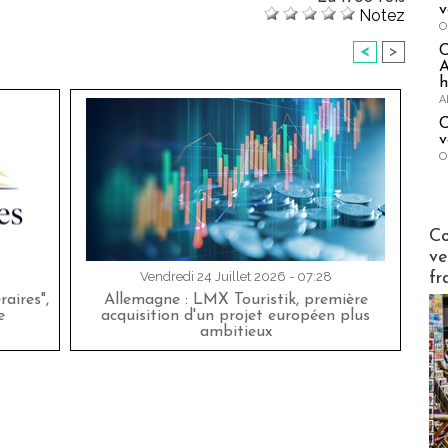
v
Notez
O
<
>
A
h
A
C
v
O
Publi-n
Co
ve
fr
Vendredi 24 Juillet 2026 - 07:28
aires",
Allemagne : LMX Touristik, première
e
acquisition d'un projet européen plus
ambitieux