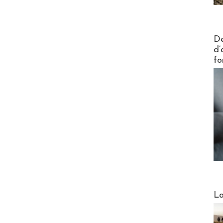
Actus V
De
d’
fo
Webinai
La