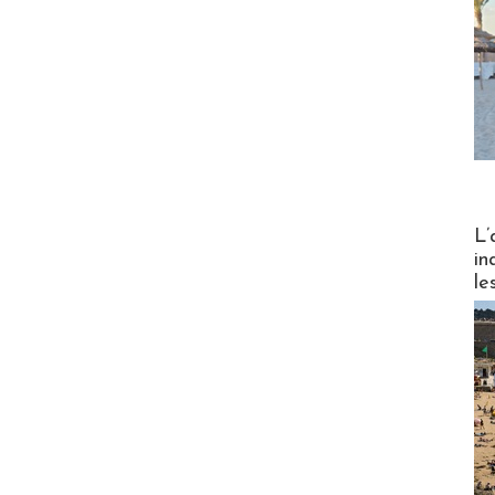
Partez
L’
in
le