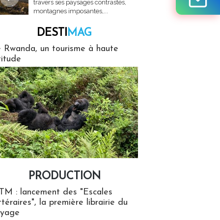
travers ses paysages contrastés,
montagnes imposantes,...
DESTI
MAG
MAG
 Rwanda, un tourisme à haute
titude
PRODUCTION
ion
TM : lancement des "Escales
ttéraires", la première librairie du
oyage