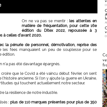
v
O
A
h
On ne va pas se mentir :
les attentes en
A
matière de fréquentation, pour cette 16e
C
édition du Ditex 2022, repoussée à 3
v
es à celles d'avant 2020.
O
 la pénurie de personnel, démotivation, reprise des
ue les fées manquaient un peu de souplesse pour se
Publi-n
 édition.
Co
ve
, on n'a pas été davantage épargnés.
fr
e croire que le Covid a été vaincu début février, on sent
 l'histoire ancienne. Si l'on y ajoute la guerre en Ukraine,
ertitudes qui touchent actuellement notre secteur.
e la résilience de notre industrie.
isés :
plus de 110 marques présentes pour plus de 350