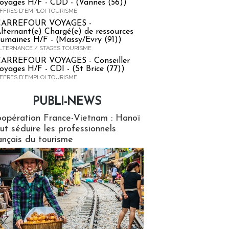
oyages H/F - CDD - (Vannes (56))
FFRES D'EMPLOI TOURISME
CARREFOUR VOYAGES -
lternant(e) Chargé(e) de ressources
umaines H/F - (Massy/Evry (91))
LTERNANCE / STAGES TOURISME
ARREFOUR VOYAGES - Conseiller
oyages H/F - CDI - (St Brice (77))
FFRES D'EMPLOI TOURISME
PUBLI-NEWS
ews
opération France-Vietnam : Hanoï
ut séduire les professionnels
ançais du tourisme