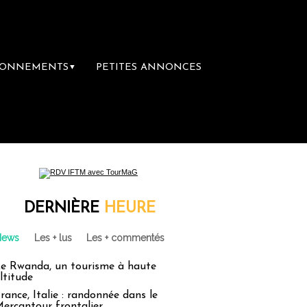
BONNEMENTS
PETITES ANNONCES
▼
DERNIÈRE
HEURE
News
Les + lus
Les + commentés
e Rwanda, un tourisme à haute
ltitude
rance, Italie : randonnée dans le
ercantour frontalier