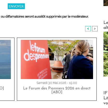
x ou diffamatoires seront aussitôt supprimés par le modérateur.
DESTI
Le
al
<
>
Samedi 30 Mai 2026 - 15:00
O]
Le Forum des Pionniers 2026 en direct
Product
[ABO]
IF
Li
v