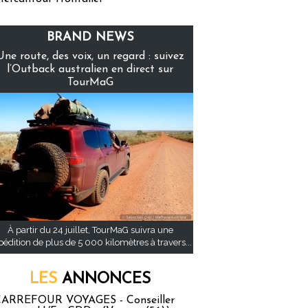
BRAND NEWS
Une route, des voix, un regard : suivez
l’Outback australien en direct sur
TourMaG
À partir du 24 juillet, TourMaG suivra une
pédition de plus de 5 000 kilomètres à travers...
LES
ANNONCES
ARREFOUR VOYAGES - Conseiller