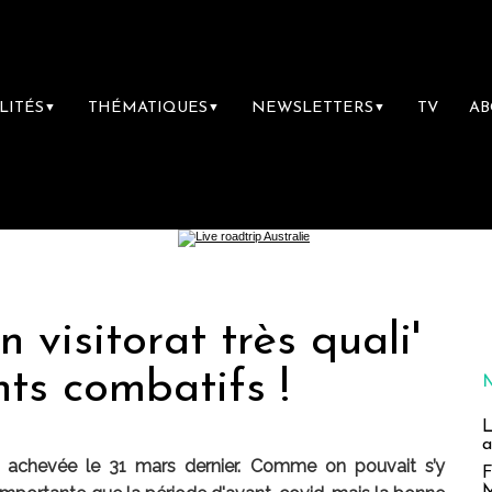
LITÉS
THÉMATIQUES
NEWSLETTERS
TV
A
▼
▼
▼
 visitorat très quali'
ts combatifs !
L
a
t achevée le 31 mars dernier. Comme on pouvait s’y
F
M