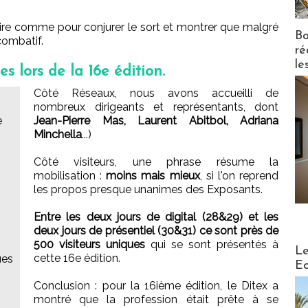
aire comme pour conjurer le sort et montrer que malgré
Bo
combatif.
ré
le
s lors de la 16e édition.
Côté Réseaux, nous avons accueilli de
nombreux dirigeants et représentants, dont
e
Jean-Pierre Mas, Laurent Abitbol, Adriana
Minchella
...)
Côté visiteurs, une phrase résume la
mobilisation :
moins mais mieux
, si l'on reprend
les propos presque unanimes des Exposants.
Entre les deux jours de digital (28&29) et les
deux jours de présentiel (30&31) ce sont près de
500 visiteurs uniques
qui se sont présentés à
Distribu
Le
cette 16e édition.
ues
Ed
Conclusion : pour la 16ième édition, le Ditex a
montré que la profession était prête à se