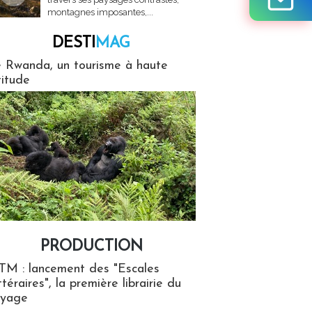
montagnes imposantes,...
DESTI
MAG
MAG
 Rwanda, un tourisme à haute
titude
PRODUCTION
ion
TM : lancement des "Escales
ttéraires", la première librairie du
oyage