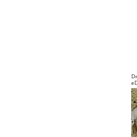
AirMa
Dr
e