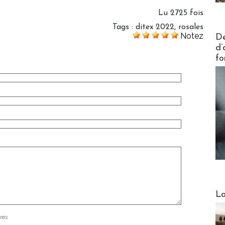
Lu 2725 fois
Tags
:
ditex 2022
,
rosales
Actus V
Notez
De
d’
fo
Webinai
La
res