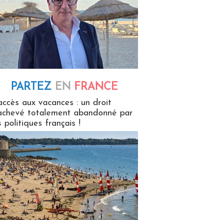
PARTEZ
EN
FRANCE
 en France
accès aux vacances : un droit
achevé totalement abandonné par
s politiques français !