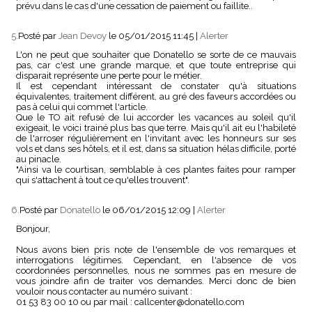
prévu dans le cas d'une cessation de paiement ou faillite..
5.
Posté par
Jean Devoy
le 05/01/2015 11:45
|
Alerter
L'on ne peut que souhaiter que Donatello se sorte de ce mauvais
pas, car c'est une grande marque, et que toute entreprise qui
disparait représente une perte pour le métier.
Il est cependant intéressant de constater qu'à situations
équivalentes, traitement différent, au gré des faveurs accordées ou
pas à celui qui commet l'article.
Que le TO ait refusé de lui accorder les vacances au soleil qu'il
exigeait, le voici trainé plus bas que terre. Mais qu'il ait eu l'habileté
de l'arroser régulièrement en l'invitant avec les honneurs sur ses
vols et dans ses hôtels, et il est, dans sa situation hélas difficile, porté
au pinacle.
"Ainsi va le courtisan, semblable à ces plantes faites pour ramper
qui s'attachent à tout ce qu'elles trouvent".
6.
Posté par
Donatello
le 06/01/2015 12:09
|
Alerter
Bonjour,
Nous avons bien pris note de l'ensemble de vos remarques et
interrogations légitimes. Cependant, en l'absence de vos
coordonnées personnelles, nous ne sommes pas en mesure de
vous joindre afin de traiter vos demandes. Merci donc de bien
vouloir nous contacter au numéro suivant :
01 53 83 00 10 ou par mail : callcenter@donatello.com