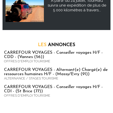
À partir du 24 juillet, TourMaG
suivra une expédition de plus de
5 000 kilomètres à travers...
LES
ANNONCES
CARREFOUR VOYAGES - Conseiller voyages H/F -
CDD - (Vannes (56))
OFFRES D'EMPLOI TOURISME
CARREFOUR VOYAGES - Alternant(e) Chargé(e) de
ressources humaines H/F - (Massy/Evry (91))
ALTERNANCE / STAGES TOURISME
CARREFOUR VOYAGES - Conseiller voyages H/F -
CDI - (St Brice (77))
OFFRES D'EMPLOI TOURISME