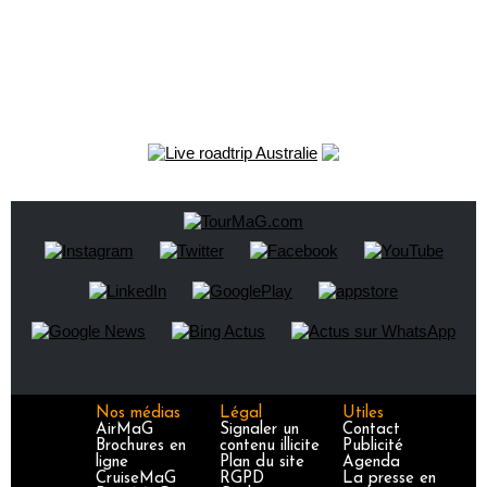
Nos médias
Légal
Utiles
AirMaG
Signaler un
Contact
Brochures en
contenu illicite
Publicité
ligne
Plan du site
Agenda
CruiseMaG
RGPD
La presse en