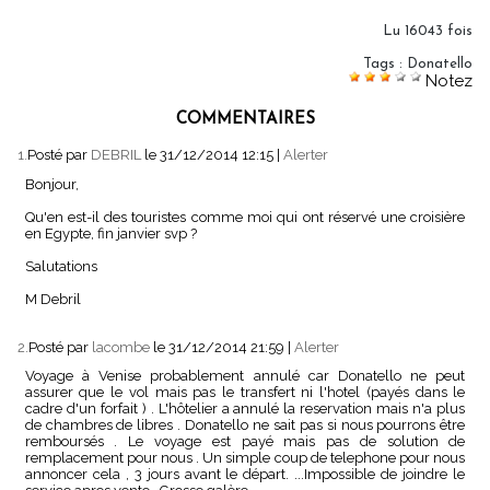
Lu 16043 fois
Tags
:
Donatello
Notez
COMMENTAIRES
1.
Posté par
DEBRIL
le 31/12/2014 12:15
|
Alerter
Bonjour,
Qu'en est-il des touristes comme moi qui ont réservé une croisière
en Egypte, fin janvier svp ?
Salutations
M Debril
2.
Posté par
lacombe
le 31/12/2014 21:59
|
Alerter
Voyage à Venise probablement annulé car Donatello ne peut
assurer que le vol mais pas le transfert ni l'hotel (payés dans le
cadre d'un forfait ) . L'hôtelier a annulé la reservation mais n'a plus
de chambres de libres . Donatello ne sait pas si nous pourrons être
remboursés . Le voyage est payé mais pas de solution de
remplacement pour nous . Un simple coup de telephone pour nous
annoncer cela , 3 jours avant le départ. ...Impossible de joindre le