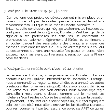
service apres vente . Grosse galère. ...
3.
Posté par
LF
le 01/01/2015 15:05
|
Alerter
"Compte tenu des projets de développement mis en place et en
devenir, il ne fait pas de doutes que ce problème devrait être
rapidement résolu. Et que, tel le Phénix, Donatello renaîtra… "
Brillante, cette conclusion, qui néglige totalement les hoteliers qui
vont payer l'ardoise! depuis 3 mois, Donatello s'est bien gardé de
signaler à ses partenaires ses difficultés, se contentant de
promesses de paiement légèrement différées, et continuant a
empocher l'argent des reservations des clients, à envoyer ces
mêmes clients dans les hotels, qui eux ne verront jamais la couleur
de ces sommes qui vont une nouvelle fois passer en perte.. Alors
excusez moi, mais avant qu'il renaisse, il serait bon que le Phenix
paye ses dettes!
4.
Posté par
Catherine CC
le 02/01/2015 16:42
|
Alerter
Je reviens de Lisbonne, voyage réservé via Donatello. Le tour
operateur TA DMC, qui est l'intermédiaire de Donatello au Portugal,
nous a demandé de régler la note d'hôtel et a annulé les autres
prestations (taxi privé vers aéroport). Nous avons donc dû régler
une 2ème fois l'hôtel car bien entendu, nous avions déjà réglé
Donatello 1 mois avant le départ (comme tout le monde). Les
hôteliers n'étant réglés qu'après les prestations, de par la cessation
de paiement, ils doutent qu'ils soient payés un jour, ceci expliquant
cela. De notre côté, nous allons envoyer les justificatifs à Donatello
pour remboursement par leur assurance voyagiste APST, ce qui est