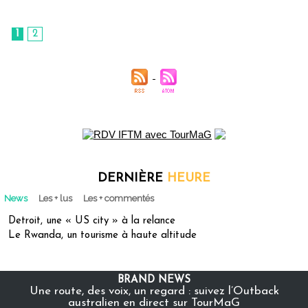
1
2
DERNIÈRE
HEURE
News
Les + lus
Les + commentés
Detroit, une « US city » à la relance
Le Rwanda, un tourisme à haute altitude
BRAND NEWS
Une route, des voix, un regard : suivez l’Outback
australien en direct sur TourMaG