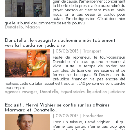
gain de cause, l'amendement concernant
la liberté de la presse a été aussi retiré du
projet Macron et c'est tant mieux. Mais,
nous, on a pas cessé le boulot pour
autant. Fin de digression. C'était donc hier
que le Tribunal de Commerce de Paris, pourvu...
Donatello
,
Macron
Donatello : le voyagiste s'achemine inévitablement
vers la liquidation judiciaire
| 05/02/2015
|
Transport
Faute de repreneur, le tour-opérateur
Donatello n'a plus qu'une semaine à
vivre. Juste le temps de solder ses
comptes, de licencier ses salariés et de
fermer ses boutiques. Si l'estimation du
préjudice financier n'a pas encore été
réalisée, celle du bilan social est très clair : 136 personnes vont perdre
leur emploi.
agences voyages
,
Donatello
,
Equatoriales
,
liquidation judiciaire
Exclusif : Hervé Vighier se confie sur les affaires
Marmara et Donatello...
| 02/02/2015
|
Production
C'est un taiseux, Hervé Vighier. Lui qui
n'aime pas parler, n'aime pas trop que