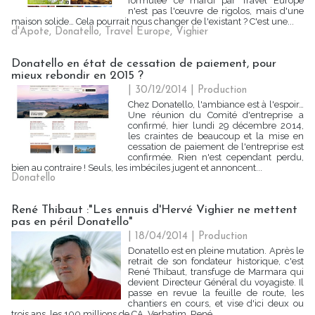
formulée ce mardi par Travel Europe
n'est pas l'œuvre de rigolos, mais d'une
maison solide… Cela pourrait nous changer de l'existant ? C'est une...
d'Apote
,
Donatello
,
Travel Europe
,
Vighier
Donatello en état de cessation de paiement, pour
mieux rebondir en 2015 ?
| 30/12/2014
|
Production
Chez Donatello, l'ambiance est à l'espoir…
Une réunion du Comité d'entreprise a
confirmé, hier lundi 29 décembre 2014,
les craintes de beaucoup et la mise en
cessation de paiement de l'entreprise est
confirmée. Rien n'est cependant perdu,
bien au contraire ! Seuls, les imbéciles jugent et annoncent...
Donatello
René Thibaut :"Les ennuis d'Hervé Vighier ne mettent
pas en péril Donatello"
| 18/04/2014
|
Production
Donatello est en pleine mutation. Après le
retrait de son fondateur historique, c'est
René Thibaut, transfuge de Marmara qui
devient Directeur Général du voyagiste. Il
passe en revue la feuille de route, les
chantiers en cours, et vise d'ici deux ou
trois ans, les 100 millions de CA. Verbatim. René...