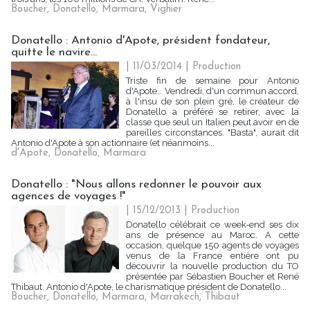
Boucher
,
Donatello
,
Marmara
,
Vighier
Donatello : Antonio d'Apote, président fondateur,
quitte le navire...
| 11/03/2014
|
Production
Triste fin de semaine pour Antonio
d'Apote… Vendredi, d'un commun accord,
à l'insu de son plein gré, le créateur de
Donatello a préféré se retirer, avec la
classe que seul un Italien peut avoir en de
pareilles circonstances. "Basta", aurait dit
Antonio d'Apote à son actionnaire (et néanmoins...
d'Apote
,
Donatello
,
Marmara
Donatello : "Nous allons redonner le pouvoir aux
agences de voyages !"
| 15/12/2013
|
Production
Donatello célébrait ce week-end ses dix
ans de présence au Maroc. A cette
occasion, quelque 150 agents de voyages
venus de la France entière ont pu
découvrir la nouvelle production du TO
présentée par Sébastien Boucher et René
Thibaut. Antonio d'Apote, le charismatique président de Donatello...
Boucher
,
Donatello
,
Marmara
,
Marrakech
,
Thibaut