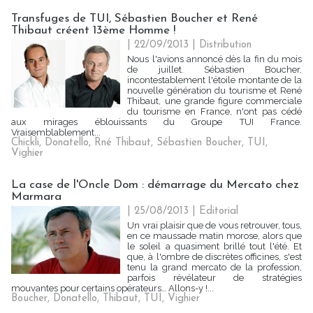
Transfuges de TUI, Sébastien Boucher et René
Thibaut créent 13ème Homme !
| 22/09/2013
|
Distribution
Nous l'avions annoncé dès la fin du mois
de juillet. Sébastien Boucher,
incontestablement l'étoile montante de la
nouvelle génération du tourisme et René
Thibaut, une grande figure commerciale
du tourisme en France, n'ont pas cédé
aux mirages éblouissants du Groupe TUI France.
Vraisemblablement...
Chickli
,
Donatello
,
Rné Thibaut
,
Sébastien Boucher
,
TUI
,
Vighier
La case de l'Oncle Dom : démarrage du Mercato chez
Marmara
| 25/08/2013
|
Editorial
Un vrai plaisir que de vous retrouver, tous,
en ce maussade matin morose, alors que
le soleil a quasiment brillé tout l'été. Et
que, à l'ombre de discrètes officines, s'est
tenu la grand mercato de la profession,
parfois révélateur de stratégies
mouvantes pour certains opérateurs… Allons-y !...
Boucher
,
Donatello
,
Thibaut
,
TUI
,
Vighier