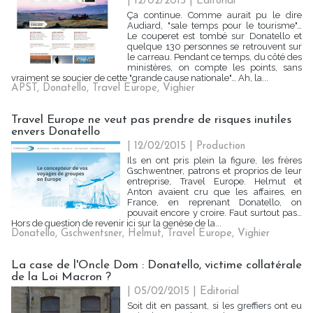
| 12/02/2015
|
Editorial
Ça continue. Comme aurait pu le dire
Audiard, "sale temps pour le tourisme"…
Le couperet est tombé sur Donatello et
quelque 130 personnes se retrouvent sur
le carreau. Pendant ce temps, du côté des
ministères, on compte les points, sans
vraiment se soucier de cette "grande cause nationale"… Ah, la...
APST
,
Donatello
,
Travel Europe
,
Vighier
Travel Europe ne veut pas prendre de risques inutiles
envers Donatello
| 12/02/2015
|
Production
Ils en ont pris plein la figure, les frères
Gschwentner, patrons et proprios de leur
entreprise, Travel Europe. Helmut et
Anton avaient cru que les affaires, en
France, en reprenant Donatello, on
pouvait encore y croire. Faut surtout pas…
Hors de question de revenir ici sur la genèse de la...
Donatello
,
Gschwentsner
,
Helmut
,
Travel Europe
,
Vighier
La case de l'Oncle Dom : Donatello, victime collatérale
de la Loi Macron ?
| 05/02/2015
|
Editorial
Soit dit en passant, si les greffiers ont eu