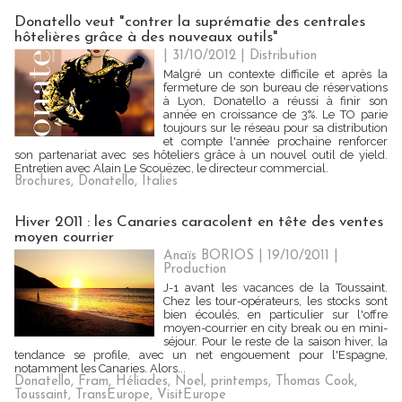
Donatello veut "contrer la suprématie des centrales
hôtelières grâce à des nouveaux outils"
| 31/10/2012
|
Distribution
Malgré un contexte difficile et après la
fermeture de son bureau de réservations
à Lyon, Donatello a réussi à finir son
année en croissance de 3%. Le TO parie
toujours sur le réseau pour sa distribution
et compte l'année prochaine renforcer
son partenariat avec ses hôteliers grâce à un nouvel outil de yield.
Entretien avec Alain Le Scouëzec, le directeur commercial.
Brochures
,
Donatello
,
Italies
Hiver 2011 : les Canaries caracolent en tête des ventes
moyen courrier
Anaïs BORIOS
| 19/10/2011
|
Production
J-1 avant les vacances de la Toussaint.
Chez les tour-opérateurs, les stocks sont
bien écoulés, en particulier sur l'offre
moyen-courrier en city break ou en mini-
séjour. Pour le reste de la saison hiver, la
tendance se profile, avec un net engouement pour l'Espagne,
notamment les Canaries. Alors...
Donatello
,
Fram
,
Héliades
,
Noel
,
printemps
,
Thomas Cook
,
Toussaint
,
TransEurope
,
VisitEurope