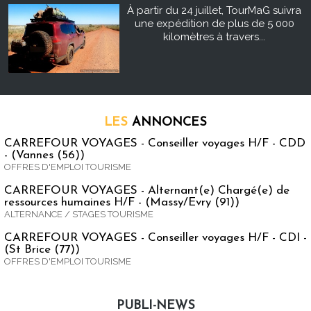
À partir du 24 juillet, TourMaG suivra
une expédition de plus de 5 000
kilomètres à travers...
LES
ANNONCES
CARREFOUR VOYAGES - Conseiller voyages H/F - CDD
- (Vannes (56))
OFFRES D'EMPLOI TOURISME
CARREFOUR VOYAGES - Alternant(e) Chargé(e) de
ressources humaines H/F - (Massy/Evry (91))
ALTERNANCE / STAGES TOURISME
CARREFOUR VOYAGES - Conseiller voyages H/F - CDI -
(St Brice (77))
OFFRES D'EMPLOI TOURISME
PUBLI-NEWS