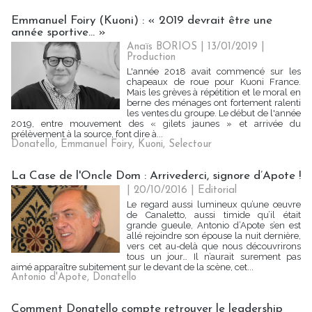
Emmanuel Foiry (Kuoni) : « 2019 devrait être une
année sportive... »
Anaïs BORIOS
| 13/01/2019
|
Production
L'année 2018 avait commencé sur les
chapeaux de roue pour Kuoni France.
Mais les grèves à répétition et le moral en
berne des ménages ont fortement ralenti
les ventes du groupe. Le début de l'année
2019, entre mouvement des « gilets jaunes » et arrivée du
prélèvement à la source, font dire à...
Donatello
,
Emmanuel Foiry
,
Kuoni
,
Selectour
La Case de l'Oncle Dom : Arrivederci, signore d’Apote !
| 20/10/2016
|
Editorial
Le regard aussi lumineux qu’une œuvre
de Canaletto, aussi timide qu’il était
grande gueule, Antonio d’Apote s’en est
allé rejoindre son épouse la nuit dernière,
vers cet au-delà que nous découvrirons
tous un jour… Il n’aurait surement pas
aimé apparaître subitement sur le devant de la scène, cet...
Antonio d'Apote
,
Donatello
Comment Donatello compte retrouver le leadership