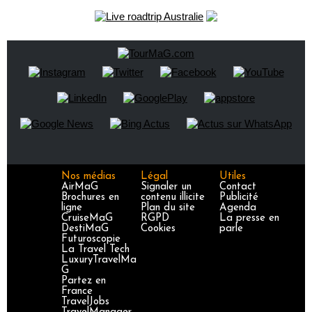
Nos médias
Légal
Utiles
AirMaG
Signaler un
Contact
Brochures en
contenu illicite
Publicité
ligne
Plan du site
Agenda
CruiseMaG
RGPD
La presse en
DestiMaG
Cookies
parle
Futuroscopie
La Travel Tech
LuxuryTravelMa
G
Partez en
France
TravelJobs