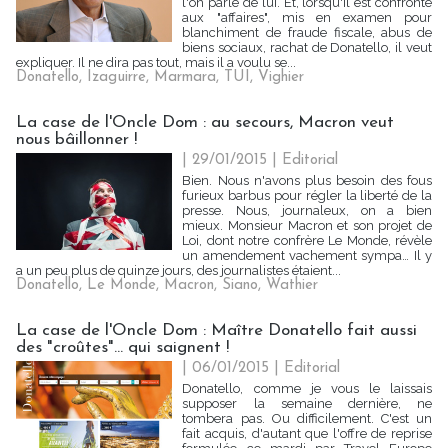
l'on parle de lui. Et, lorsqu'il est confronté
aux "affaires", mis en examen pour
blanchiment de fraude fiscale, abus de
biens sociaux, rachat de Donatello, il veut
expliquer. Il ne dira pas tout, mais il a voulu se...
Donatello
,
Izaguirre
,
Marmara
,
TUI
,
Vighier
La case de l'Oncle Dom : au secours, Macron veut
nous bâillonner !
| 29/01/2015
|
Editorial
Bien. Nous n'avons plus besoin des fous
furieux barbus pour régler la liberté de la
presse. Nous, journaleux, on a bien
mieux. Monsieur Macron et son projet de
Loi, dont notre confrère Le Monde, révèle
un amendement vachement sympa… Il y
a un peu plus de quinze jours, des journalistes étaient...
Donatello
,
Le Monde
,
Macron
,
Siano
,
Wathier
La case de l'Oncle Dom : Maître Donatello fait aussi
des "croûtes"... qui saignent !
| 06/01/2015
|
Editorial
Donatello, comme je vous le laissais
supposer la semaine dernière, ne
tombera pas. Ou difficilement. C'est un
fait acquis, d'autant que l'offre de reprise