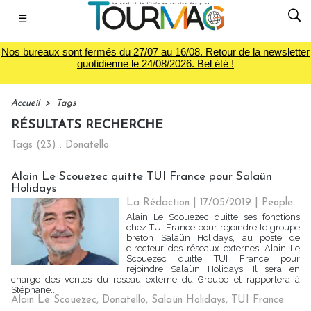
☰
Nos bureaux sont fermés du 27/07 au 16/08. Retour de la newsletter
quotidienne le 24/08/2026. Bel été !
Accueil
>
Tags
RÉSULTATS RECHERCHE
Tags (23) : Donatello
Alain Le Scouezec quitte TUI France pour Salaün
Holidays
La Rédaction
| 17/05/2019
|
People
Alain Le Scouezec quitte ses fonctions
chez TUI France pour rejoindre le groupe
breton Salaün Holidays, au poste de
directeur des réseaux externes. Alain Le
Scouezec quitte TUI France pour
rejoindre Salaün Holidays. Il sera en
charge des ventes du réseau externe du Groupe et rapportera à
Stéphane...
Alain Le Scouezec
,
Donatello
,
Salaün Holidays
,
TUI France