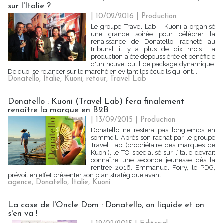
sur l'Italie ?
| 10/02/2016
|
Production
Le groupe Travel Lab – Kuoni a organisé
une grande soirée pour célébrer la
renaissance de Donatello, racheté au
tribunal il y a plus de dix mois. La
production a été dépoussiérée et bénéficie
d'un nouvel outil de package dynamique.
De quoi se relancer sur le marché en évitant les écueils qui ont...
Donatello
,
Italie
,
Kuoni
,
retour
,
Travel Lab
Donatello : Kuoni (Travel Lab) fera finalement
renaître la marque en B2B
| 13/09/2015
|
Production
Donatello ne restera pas longtemps en
sommeil. Après son rachat par le groupe
Travel Lab (propriétaire des marques de
Kuoni), le TO spécialisé sur l’Italie devrait
connaître une seconde jeunesse dès la
rentrée 2016. Emmanuel Foiry, le PDG,
prévoit en effet présenter son plan stratégique avant...
agence
,
Donatello
,
Italie
,
Kuoni
La case de l'Oncle Dom : Donatello, on liquide et on
s'en va !