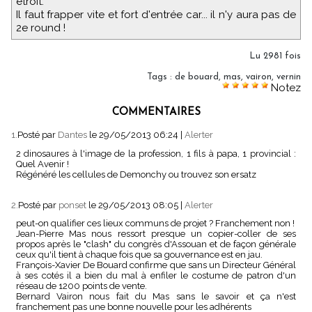
étroit.
Il faut frapper vite et fort d'entrée car... il n'y aura pas de
2e round !
Lu 2981 fois
Tags
:
de bouard
,
mas
,
vairon
,
vernin
Notez
COMMENTAIRES
1.
Posté par
Dantes
le 29/05/2013 06:24
|
Alerter
2 dinosaures à l'image de la profession, 1 fils à papa, 1 provincial :
Quel Avenir !
Régénéré les cellules de Demonchy ou trouvez son ersatz
2.
Posté par
ponset
le 29/05/2013 08:05
|
Alerter
peut-on qualifier ces lieux communs de projet ? Franchement non !
Jean-Pierre Mas nous ressort presque un copier-coller de ses
propos après le "clash" du congrès d'Assouan et de façon générale
ceux qu'il tient à chaque fois que sa gouvernance est en jau.
François-Xavier De Bouard confirme que sans un Directeur Général
à ses cotés il a bien du mal à enfiler le costume de patron d'un
réseau de 1200 points de vente.
Bernard Vairon nous fait du Mas sans le savoir et ça n'est
franchement pas une bonne nouvelle pour les adhérents