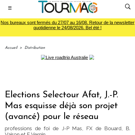
☰
Nos bureaux sont fermés du 27/07 au 16/08. Retour de la newsletter
quotidienne le 24/08/2026. Bel été !
Accueil
>
Distribution
Elections Selectour Afat, J.-P.
Mas esquisse déjà son projet
(avancé) pour le réseau
professions de foi de J-P Mas, FX de Bouard, B.
Vairon et F. Vernin