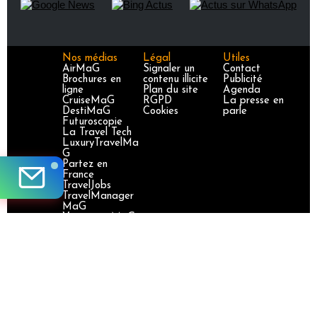
Nos médias
Légal
Utiles
AirMaG
Signaler un
Contact
Brochures en
contenu illicite
Publicité
ligne
Plan du site
Agenda
CruiseMaG
RGPD
La presse en
DestiMaG
Cookies
parle
Futuroscopie
La Travel Tech
LuxuryTravelMa
G
Partez en
France
TravelJobs
TravelManager
MaG
VoyageursMaG
Voyages
Responsables
Site certifié