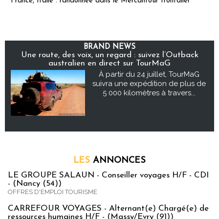
France, Italie : randonnée dans le Mercantour frontalier
BRAND NEWS
Une route, des voix, un regard : suivez l’Outback
australien en direct sur TourMaG
À partir du 24 juillet, TourMaG
suivra une expédition de plus de
5 000 kilomètres à travers...
LES
ANNONCES
LE GROUPE SALAUN - Conseiller voyages H/F - CDI
- (Nancy (54))
OFFRES D'EMPLOI TOURISME
CARREFOUR VOYAGES - Alternant(e) Chargé(e) de
ressources humaines H/F - (Massy/Evry (91))