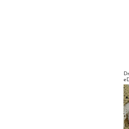
AirMa
Dr
e