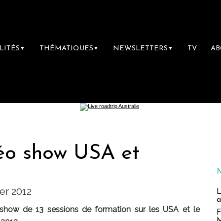
LITÉS
THÉMATIQUES
NEWSLETTERS
TV
A
▼
▼
▼
éo show USA et
er 2012
L
a
show de 13 sessions de formation sur les USA et le
F
M