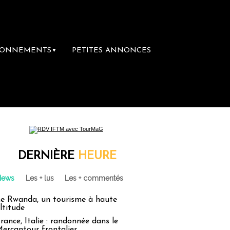
BONNEMENTS
PETITES ANNONCES
▼
DERNIÈRE
HEURE
News
Les + lus
Les + commentés
e Rwanda, un tourisme à haute
ltitude
rance, Italie : randonnée dans le
ercantour frontalier