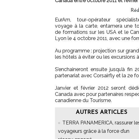
Canada entre octobre 2011 et février
Réd
EurAm, tour-opérateur spécialis
voyage à la carte, entamera une t
de formations sur les USA et le Ca
Lyon le 4 octobre 2011, avec une fo
Au programme : projection sur grand é
les hôtels à éviter ou les excursions 
S’enchaineront ensuite jusqu’à fin 
partenariat avec Corsairfly et la 2e f
Janvier et février 2012 seront déd
Canada avec pour partenaires respect
canadienne du Tourisme.
AUTRES ARTICLES
TERRA PANAMERICA, rassurer le
voyageurs grâce à la force d’un