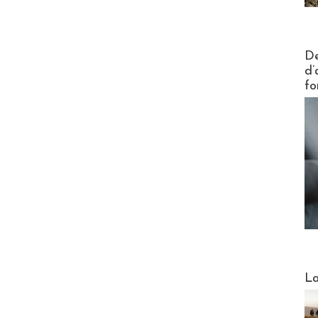
Actus V
De
d’
fo
Webinai
La