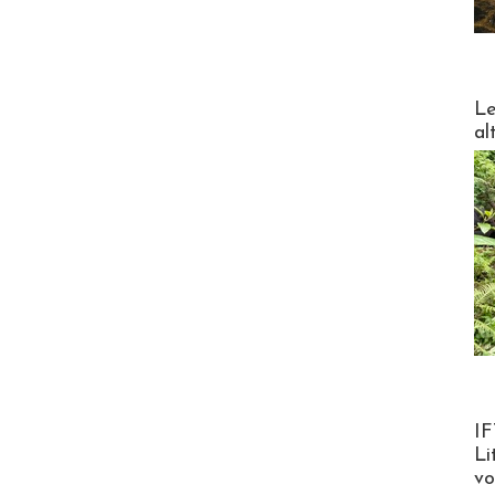
DESTI
Le
al
Product
IF
Li
v