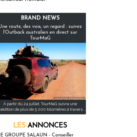
BRAND NEWS
Une route, des voix, un regard : suivez
l’Outback australien en direct sur
TourMaG
À partir du 24 juillet, TourMaG suivra une
pédition de plus de 5 000 kilomètres à travers...
LES
ANNONCES
E GROUPE SALAUN - Conseiller