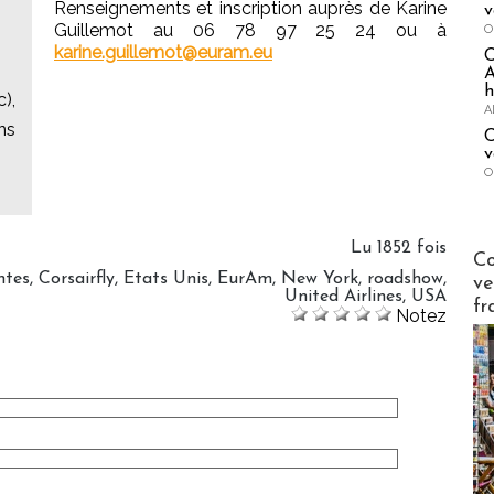
Renseignements et inscription auprès de Karine
v
Guillemot au 06 78 97 25 24 ou à
O
karine.guillemot@euram.eu
A
h
),
A
ns
C
v
O
Lu 1852 fois
Publi-n
Co
ntes
,
Corsairfly
,
Etats Unis
,
EurAm
,
New York
,
roadshow
,
ve
United Airlines
,
USA
fr
Notez