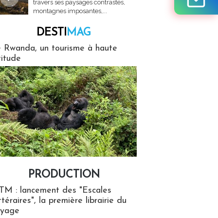
travers ses paysages contrastés,
montagnes imposantes,...
DESTI
MAG
MAG
 Rwanda, un tourisme à haute
titude
PRODUCTION
ion
TM : lancement des "Escales
ttéraires", la première librairie du
oyage