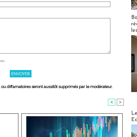
Bo
ré
le
res
x ou diffamatoires seront aussitôt supprimés par le modérateur.
<
>
Distribu
Le
Ed