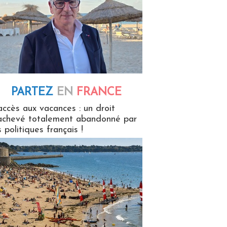
PARTEZ
EN
FRANCE
 en France
accès aux vacances : un droit
achevé totalement abandonné par
s politiques français !