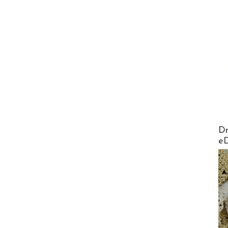
AirMa
Dr
e