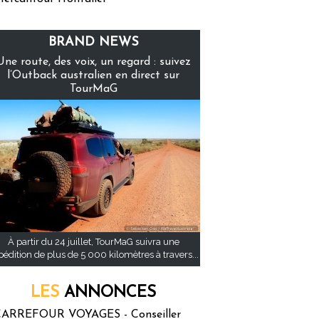
BRAND NEWS
Une route, des voix, un regard : suivez
l’Outback australien en direct sur
TourMaG
À partir du 24 juillet, TourMaG suivra une
pédition de plus de 5 000 kilomètres à travers...
LES
ANNONCES
ARREFOUR VOYAGES - Conseiller