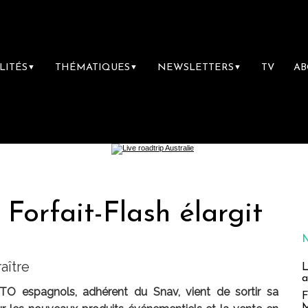
LITÉS
THÉMATIQUES
NEWSLETTERS
TV
A
▼
▼
▼
 Forfait-Flash élargit
aître
L
a
s TO espagnols, adhérent du Snav, vient de sortir sa
F
M