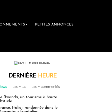
BONNEMENTS
PETITES ANNONCES
▼
DERNIÈRE
HEURE
News
Les + lus
Les + commentés
e Rwanda, un tourisme à haute
ltitude
rance, Italie : randonnée dans le
ercantour frontalier