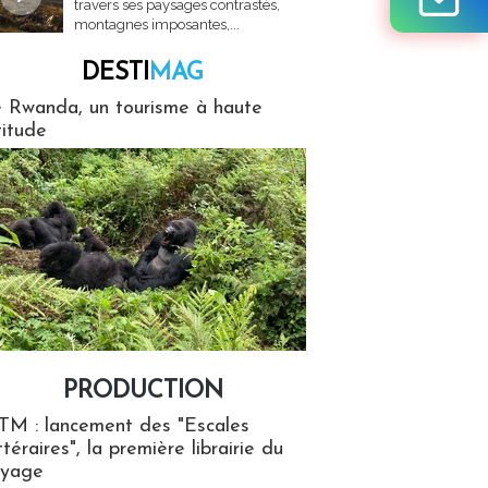
travers ses paysages contrastés,
montagnes imposantes,...
DESTI
MAG
MAG
 Rwanda, un tourisme à haute
titude
PRODUCTION
ion
TM : lancement des "Escales
ttéraires", la première librairie du
oyage