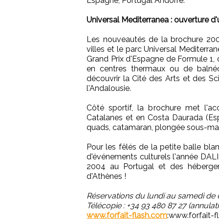
Espagne, Portugal Andorre.
Universal Mediterranea : ouverture d
Les nouveautés de la brochure 2004
villes et le parc Universal Mediterr
Grand Prix d'Espagne de Formule 1, 
en centres thermaux ou de balnéo
découvrir la Cité des Arts et des Sc
l'Andalousie.
Côté sportif, la brochure met l'a
Catalanes et en Costa Daurada (Esp
quads, catamaran, plongée sous-mari
Pour les fêlés de la petite balle bla
d'événements culturels l'année DALI
2004 au Portugal et des héberge
d'Athènes !
Réservations du lundi au samedi de 0
Télécopie : +34 93 480 87 27 (annulat
www.forfait-flash.com
:www.forfait-f