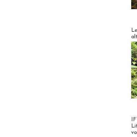
DESTI
Le
al
Product
IF
Li
v