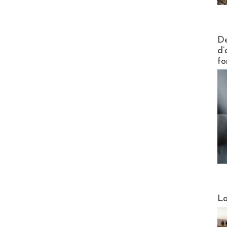
Actus V
De
d’
fo
Webinai
La