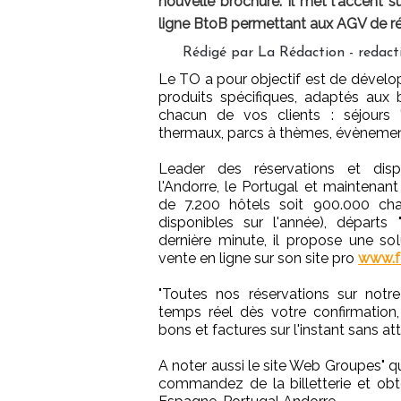
nouvelle brochure. Il met l'accent 
ligne BtoB permettant aux AGV de rés
Rédigé par La Rédaction - redac
Le TO a pour objectif est de dével
produits spécifiques, adaptés aux 
chacun de vos clients : séjours "a
thermaux, parcs à thèmes, évènements
Leader des réservations et dispo
l'Andorre, le Portugal et maintenan
de 7.200 hôtels soit 900.000 cha
disponibles sur l'année), départ
dernière minute, il propose une sol
vente en ligne sur son site pro
www.fo
"Toutes nos réservations sur notre
temps réel dès votre confirmation
bons et factures sur l'instant sans at
A noter aussi le site Web Groupes" q
commandez de la billetterie et obte