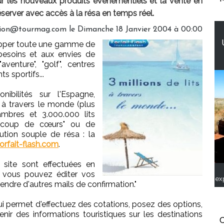
sur les nouveaux produits événementiels et la vente en
erver avec accès à la résa en temps réel.
tion@tourmag.com le Dimanche 18 Janvier 2004 à 00:00
opper toute une gamme de
besoins et aux envies de
venture", "golf", centres
 sportifs...
nibilités sur l'Espagne,
t à travers le monde (plus
mbres et 3.000.000 lits
s "coup de cœurs" ou de
ution souple de résa : la
rfait-flash.com
.
 site sont effectuées en
, vous pouvez éditer vos
ex
tendre d'autres mails de confirmation."
ui permet d'effectuez des cotations, posez des options,
nir des informations touristiques sur les destinations
C