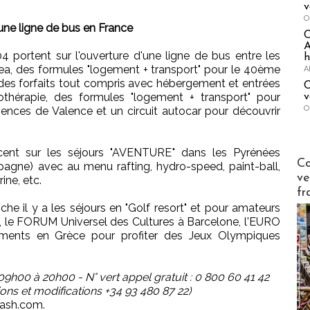
v
O
'une ligne de bus en France
A
 portent sur l'ouverture d'une ligne de bus entre les
h
anea, des formules "logement + transport" pour le 40ème
A
des forfaits tout compris avec hébergement et entrées
C
thérapie, des formules "logement + transport" pour
v
O
iences de Valence et un circuit autocar pour découvrir
ccent sur les séjours "AVENTURE" dans les Pyrénées
Publi-n
Co
agne) avec au menu rafting, hydro-speed, paint-ball,
ve
ne, etc.
fr
nche il y a les séjours en "Golf resort" et pour amateurs
, le FORUM Universel des Cultures à Barcelone, l'EURO
ments en Grèce pour profiter des Jeux Olympiques
9h00 à 20h00 - N° vert appel gratuit : 0 800 60 41 42
ions et modifications +34 93 480 87 22)
lash.com.