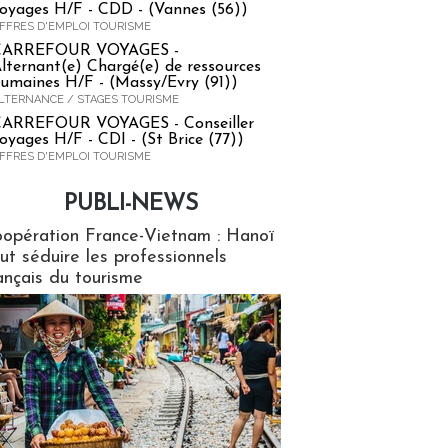
oyages H/F - CDD - (Vannes (56))
FFRES D'EMPLOI TOURISME
CARREFOUR VOYAGES -
lternant(e) Chargé(e) de ressources
umaines H/F - (Massy/Evry (91))
LTERNANCE / STAGES TOURISME
ARREFOUR VOYAGES - Conseiller
oyages H/F - CDI - (St Brice (77))
FFRES D'EMPLOI TOURISME
PUBLI-NEWS
ews
opération France-Vietnam : Hanoï
ut séduire les professionnels
ançais du tourisme