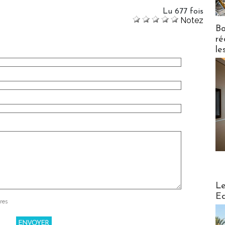
Lu 677 fois
Notez
Bo
ré
le
Distribu
Le
Ed
res