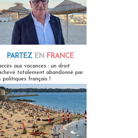
PARTEZ
EN
FRANCE
 en France
accès aux vacances : un droit
achevé totalement abandonné par
s politiques français !