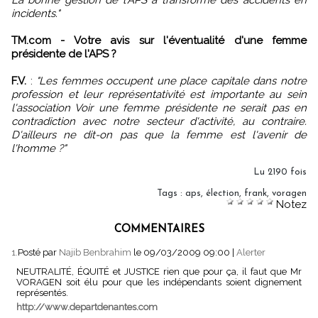
La bonne gestion de l'APS a transformé des accidents en
incidents."
TM.com - Votre avis sur l'éventualité d'une femme
présidente de l'APS ?
F.V.
:
"Les femmes occupent une place capitale dans notre
profession et leur représentativité est importante au sein
l'association Voir une femme présidente ne serait pas en
contradiction avec notre secteur d'activité, au contraire.
D'ailleurs ne dit-on pas que la femme est l'avenir de
l'homme ?"
Lu 2190 fois
Tags
:
aps
,
élection
,
frank
,
voragen
Notez
COMMENTAIRES
1.
Posté par
Najib Benbrahim
le 09/03/2009 09:00
|
Alerter
NEUTRALITÉ, ÉQUITÉ et JUSTICE rien que pour ça, il faut que Mr
VORAGEN soit élu pour que les indépendants soient dignement
représentés.
http://www.departdenantes.com