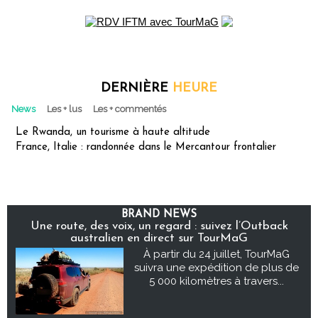
DERNIÈRE
HEURE
News
Les + lus
Les + commentés
Le Rwanda, un tourisme à haute altitude
France, Italie : randonnée dans le Mercantour frontalier
BRAND NEWS
Une route, des voix, un regard : suivez l’Outback
australien en direct sur TourMaG
À partir du 24 juillet, TourMaG
suivra une expédition de plus de
5 000 kilomètres à travers...