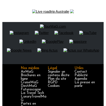
Nos médias
Légal
Utiles
AirMaG
Signaler un
Contact
Brochures en
contenu illicite
Publicité
ligne
Plan du site
Agenda
CruiseMaG
RGPD
La presse en
DestiMaG
Cookies
parle
Futuroscopie
La Travel Tech
LuxuryTravelMa
G
Partez en