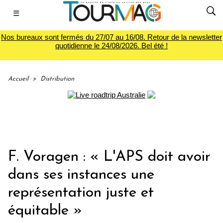
☰
Nos bureaux sont fermés du 27/07 au 16/08. Retour de la newsletter
quotidienne le 24/08/2026. Bel été !
Accueil
>
Distribution
F. Voragen : « L'APS doit avoir
dans ses instances une
représentation juste et
équitable »