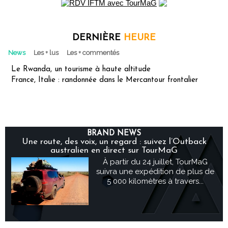
DERNIÈRE
HEURE
News
Les + lus
Les + commentés
Le Rwanda, un tourisme à haute altitude
France, Italie : randonnée dans le Mercantour frontalier
BRAND NEWS
Une route, des voix, un regard : suivez l’Outback
australien en direct sur TourMaG
À partir du 24 juillet, TourMaG
suivra une expédition de plus de
5 000 kilomètres à travers...