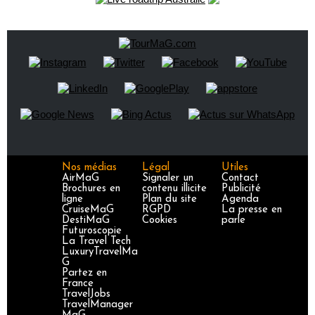
Nos médias
Légal
Utiles
AirMaG
Signaler un
Contact
Brochures en
contenu illicite
Publicité
ligne
Plan du site
Agenda
CruiseMaG
RGPD
La presse en
DestiMaG
Cookies
parle
Futuroscopie
La Travel Tech
LuxuryTravelMa
G
Partez en
France
TravelJobs
TravelManager