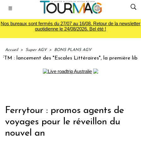
☰
Nos bureaux sont fermés du 27/07 au 16/08. Retour de la newsletter
quotidienne le 24/08/2026. Bel été !
Accueil
>
Super AGV
>
BONS PLANS AGV
 : lancement des "Escales Littéraires", la première librairi
Ferrytour : promos agents de
voyages pour le réveillon du
nouvel an