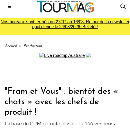
☰
Nos bureaux sont fermés du 27/07 au 16/08. Retour de la newsletter
quotidienne le 24/08/2026. Bel été !
Accueil
>
Production
''Fram et Vous'' : bientôt des «
chats » avec les chefs de
produit !
La base du CRM compte plus de 11 000 vendeurs