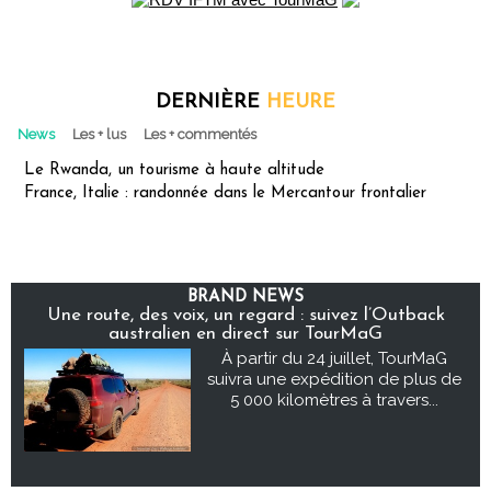
DERNIÈRE
HEURE
News
Les + lus
Les + commentés
Le Rwanda, un tourisme à haute altitude
France, Italie : randonnée dans le Mercantour frontalier
BRAND NEWS
Une route, des voix, un regard : suivez l’Outback
australien en direct sur TourMaG
À partir du 24 juillet, TourMaG
suivra une expédition de plus de
5 000 kilomètres à travers...