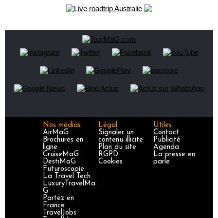
Nos médias
Légal
Utiles
AirMaG
Signaler un
Contact
Brochures en
contenu illicite
Publicité
ligne
Plan du site
Agenda
CruiseMaG
RGPD
La presse en
DestiMaG
Cookies
parle
Futuroscopie
La Travel Tech
LuxuryTravelMa
G
Partez en
France
TravelJobs