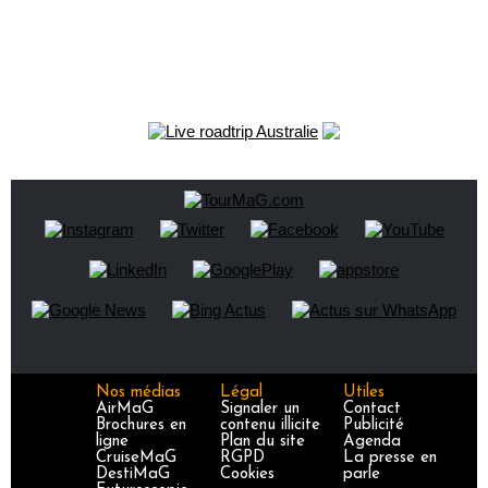
Nos médias
Légal
Utiles
AirMaG
Signaler un
Contact
Brochures en
contenu illicite
Publicité
ligne
Plan du site
Agenda
CruiseMaG
RGPD
La presse en
DestiMaG
Cookies
parle