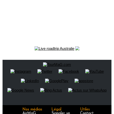
Nos médias
Légal
Utiles
AirMaG
Signaler un
Contact