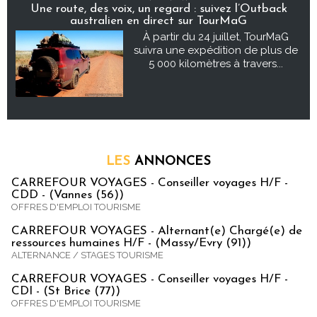
Une route, des voix, un regard : suivez l’Outback
australien en direct sur TourMaG
À partir du 24 juillet, TourMaG
suivra une expédition de plus de
5 000 kilomètres à travers...
LES
ANNONCES
CARREFOUR VOYAGES - Conseiller voyages H/F -
CDD - (Vannes (56))
OFFRES D'EMPLOI TOURISME
CARREFOUR VOYAGES - Alternant(e) Chargé(e) de
ressources humaines H/F - (Massy/Evry (91))
ALTERNANCE / STAGES TOURISME
CARREFOUR VOYAGES - Conseiller voyages H/F -
CDI - (St Brice (77))
OFFRES D'EMPLOI TOURISME