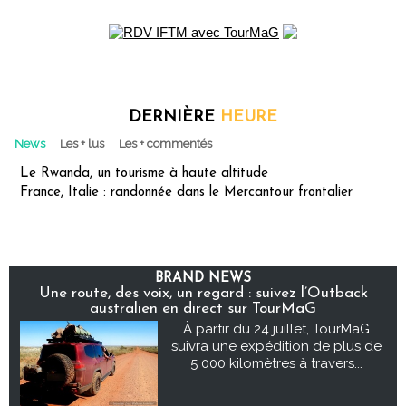
DERNIÈRE
HEURE
News
Les + lus
Les + commentés
Le Rwanda, un tourisme à haute altitude
France, Italie : randonnée dans le Mercantour frontalier
BRAND NEWS
Une route, des voix, un regard : suivez l’Outback
australien en direct sur TourMaG
À partir du 24 juillet, TourMaG
suivra une expédition de plus de
5 000 kilomètres à travers...