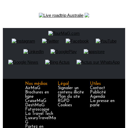
Nos médias
Légal
Utiles
AirMaG
Signaler un
Contact
Brochures en
contenu illicite
Publicité
ligne
Plan du site
Agenda
CruiseMaG
RGPD
La presse en
DestiMaG
Cookies
parle
Futuroscopie
La Travel Tech
LuxuryTravelMa
G
Partez en